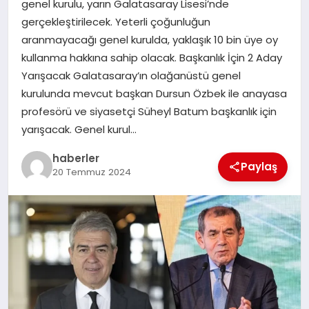
genel kurulu, yarın Galatasaray Lisesi’nde
MAGAZIN
gerçekleştirilecek. Yeterli çoğunluğun
aranmayacağı genel kurulda, yaklaşık 10 bin üye oy
EĞITIM
kullanma hakkına sahip olacak. Başkanlık İçin 2 Aday
Yarışacak Galatasaray’ın olağanüstü genel
kurulunda mevcut başkan Dursun Özbek ile anayasa
profesörü ve siyasetçi Süheyl Batum başkanlık için
yarışacak. Genel kurul…
haberler
Paylaş
20 Temmuz 2024