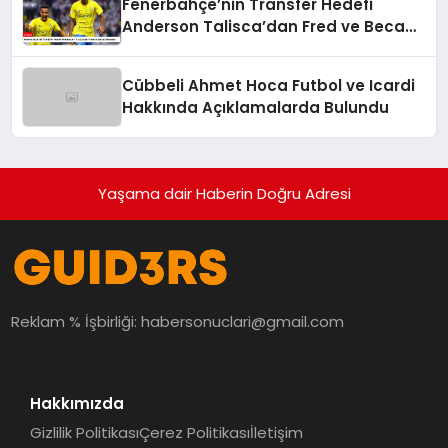
Fenerbahçe’nin Transfer Hedefi
Anderson Talisca’dan Fred ve Becao
Hamlesi
Cübbeli Ahmet Hoca Futbol ve Icardi
Hakkında Açıklamalarda Bulundu
Yaşama dair Haberin Doğru Adresi
Reklam % İşbirliği:
habersonuclari@gmail.com
Hakkımızda
Gizlilik Politikası
Çerez Politikası
İletişim