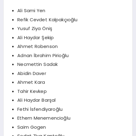
Ali Sami Yen
Refik Cevdet Kalpakçıoğlu
Yusuf Ziya Öniş
Ali Haydar Şekip
Ahmet Robenson
Adnan İbrahim Pirioğlu
Necmettin Sadak
Abidin Daver
Ahmet Kara
Tahir Kevkep
Ali Haydar Barşal
Fethi İsfendiyaroğlu
Ethem Menemencioğlu
Saim Gogen
Sedat Ziya Kantoğlu