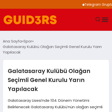
Telegram Grupları ile
GÜNDEM
Ana Sayfa
Spor
Galatasaray Kulübü Olağan Seçimli Genel Kurulu Yarın
YAŞAM
Yapılacak
TEKNOLOJI
Galatasaray Kulübü Olağan
SPOR
Seçimli Genel Kurulu Yarın
Yapılacak
SAĞLIK
Galatasaray Lisesi’nde 104. Dönem Yönetimi
EKONOMI
Belirlenecek Galatasaray Kulübü’nün olağan seçimli