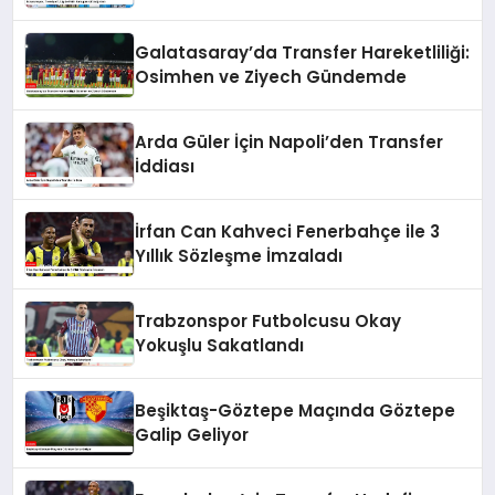
Galatasaray’da Transfer Hareketliliği:
Osimhen ve Ziyech Gündemde
Arda Güler İçin Napoli’den Transfer
İddiası
İrfan Can Kahveci Fenerbahçe ile 3
Yıllık Sözleşme İmzaladı
Trabzonspor Futbolcusu Okay
Yokuşlu Sakatlandı
Beşiktaş-Göztepe Maçında Göztepe
Galip Geliyor