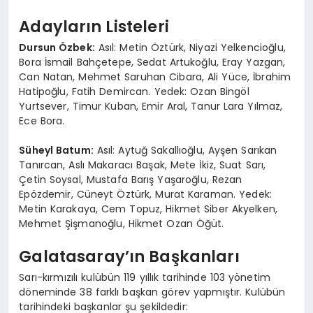
Adayların Listeleri
Dursun Özbek:
Asıl: Metin Öztürk, Niyazi Yelkencioğlu,
Bora İsmail Bahçetepe, Sedat Artukoğlu, Eray Yazgan,
Can Natan, Mehmet Saruhan Cibara, Ali Yüce, İbrahim
Hatipoğlu, Fatih Demircan. Yedek: Ozan Bingöl
Yurtsever, Timur Kuban, Emir Aral, Tanur Lara Yılmaz,
Ece Bora.
Süheyl Batum:
Asıl: Aytuğ Sakallıoğlu, Ayşen Sarıkan
Tanırcan, Aslı Makaracı Başak, Mete İkiz, Suat Sarı,
Çetin Soysal, Mustafa Barış Yaşaroğlu, Rezan
Epözdemir, Cüneyt Öztürk, Murat Karaman. Yedek:
Metin Karakaya, Cem Topuz, Hikmet Siber Akyelken,
Mehmet Şişmanoğlu, Hikmet Ozan Öğüt.
Galatasaray’ın Başkanları
Sarı-kırmızılı kulübün 119 yıllık tarihinde 103 yönetim
döneminde 38 farklı başkan görev yapmıştır. Kulübün
tarihindeki başkanlar şu şekildedir: