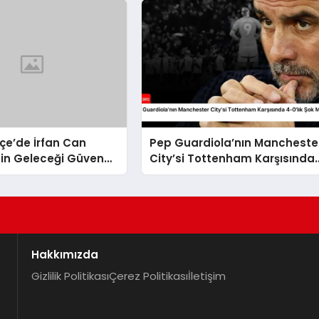
çe’de İrfan Can
Pep Guardiola’nın Mancheste
nin Geleceği Güvence
City’si Tottenham Karşısında
4-0’lık Şok Mağlubiyeti Aldı
Hakkımızda
Gizlilik Politikası
Çerez Politikası
İletişim