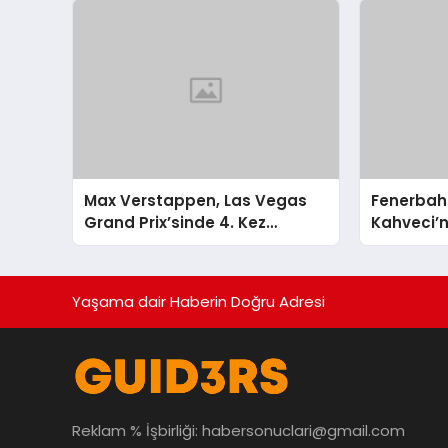
Max Verstappen, Las Vegas
Fenerbah
Grand Prix’sinde 4. Kez
Kahveci’
Şampiyon Oldu
Altında
Yaşama dair Haberin Doğru Adresi
Reklam % İşbirliği:
habersonuclari@gmail.com