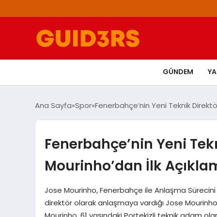
GÜNDEM
Y
Ana Sayfa
Spor
Fenerbahçe’nin Yeni Teknik Direktö
Fenerbahçe’nin Yeni Tekn
Mourinho’dan İlk Açıkla
Jose Mourinho, Fenerbahçe ile Anlaşma Sürecini 
direktör olarak anlaşmaya vardığı Jose Mourinho, 
Mourinho, 61 yaşındaki Portekizli teknik adam ol