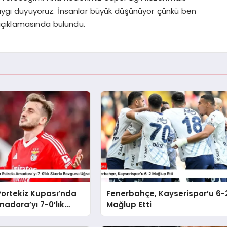
ygı duyuyoruz. İnsanlar büyük düşünüyor çünkü ben
açıklamasında bulundu.
Portekiz Kupası’nda
Fenerbahçe, Kayserispor’u 6-
madora’yı 7-0’lık
Mağlup Etti
zguna Uğrattı