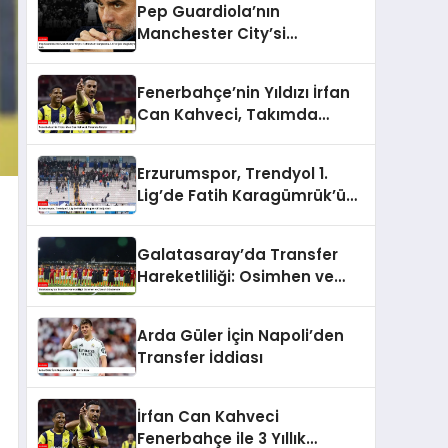
Pep Guardiola’nın
Manchester City’si
Tottenham Karşısında 4-
0’lık Şok Mağlubiyeti Aldı
Fenerbahçe’nin Yıldızı İrfan
Can Kahveci, Takımda
Kalıyor
Erzurumspor, Trendyol 1.
Lig’de Fatih Karagümrük’ü
Ağırladı
Galatasaray’da Transfer
Hareketliliği: Osimhen ve
Ziyech Gündemde
Arda Güler İçin Napoli’den
Transfer İddiası
İrfan Can Kahveci
Fenerbahçe ile 3 Yıllık