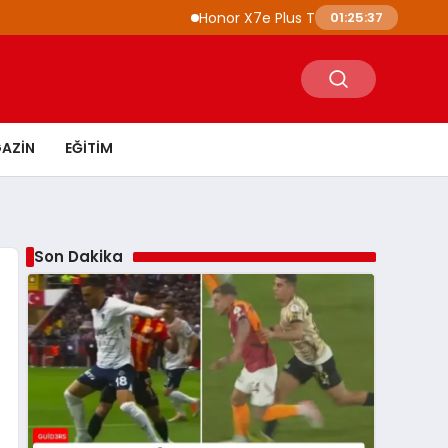
Honor X7e Plus Tanıtıldı 8100 mAh Batarya
01:25:38
AZIN
EĞITIM
Son Dakika