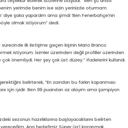
lara teşekkür ederek sözlerine başladı. “Ben şu anda
benim yerimde benim ise sizin yerinizde oturmam
um’ diye şaka yapardım ama şimdi ‘Ben Fenerbahçe’nin
öyle olmak istiyorum” dedi.
sürecinde ilk iletişime geçen kişinin Mario Branco
rmek istiyorum. İsimler üzerinden değil profiller üzerinden
 çok önemliydi. Her şey çok üst düzey.” ifadelerini kullandı.
 gerektiğini belirterek, “En azından bu farkın kapanması
rkes için iyidir. Ben 99 puandan az alayım ama şampiyon
eki sezonun hazırlıklarına başlayacaklarını belirten
i vereceğim. Ana hedefimiz Süper Lig’i kazanmak.