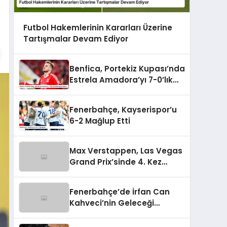
Futbol Hakemlerinin Kararları Üzerine
Tartışmalar Devam Ediyor
Benfica, Portekiz Kupası’nda
Estrela Amadora’yı 7-0’lık
Skorla Bozguna Uğrattı
Fenerbahçe, Kayserispor’u
6-2 Mağlup Etti
Max Verstappen, Las Vegas
Grand Prix’sinde 4. Kez
Şampiyon Oldu
Fenerbahçe’de İrfan Can
Kahveci’nin Geleceği
Güvence Altında