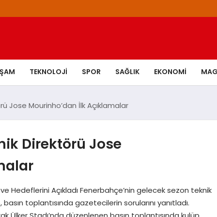
AŞAM
TEKNOLOJI
SPOR
SAĞLIK
EKONOMI
MAG
rü Jose Mourinho’dan İlk Açıklamalar
ik Direktörü Jose
malar
ve Hedeflerini Açıkladı Fenerbahçe’nin gelecek sezon teknik
basın toplantısında gazetecilerin sorularını yanıtladı.
arak Ülker Stadı’nda düzenlenen basın toplantısında kulüp