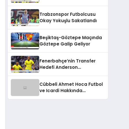
Sözleşme İmzaladı
Trabzonspor Futbolcusu
Okay Yokuşlu Sakatlandı
Beşiktaş-Göztepe Maçında
Göztepe Galip Geliyor
Fenerbahçe’nin Transfer
Hedefi Anderson
Talisca’dan Fred ve Becao
Hamlesi
Cübbeli Ahmet Hoca Futbol
ve Icardi Hakkında
Açıklamalarda Bulundu