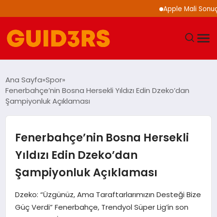
Apple Mali Sonuçların
GÜNDEM
Ana Sayfa
Spor
Fenerbahçe’nin Bosna Hersekli Yıldızı Edin Dzeko’dan
YAŞAM
Şampiyonluk Açıklaması
TEKNOLOJI
Fenerbahçe’nin Bosna Hersekli
SPOR
Yıldızı Edin Dzeko’dan
Şampiyonluk Açıklaması
SAĞLIK
Dzeko: “Üzgünüz, Ama Taraftarlarımızın Desteği Bize
EKONOMI
Güç Verdi” Fenerbahçe, Trendyol Süper Lig’in son