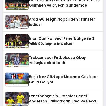
Galatasaray’da Transfer Hareketliliği:
Osimhen ve Ziyech Gündemde
Arda Güler İçin Napoli’den Transfer
İddiası
İrfan Can Kahveci Fenerbahçe ile 3
Yıllık Sözleşme İmzaladı
Trabzonspor Futbolcusu Okay
Yokuşlu Sakatlandı
Beşiktaş-Göztepe Maçında Göztepe
Galip Geliyor
Fenerbahçe’nin Transfer Hedefi
Anderson Talisca’dan Fred ve Becao