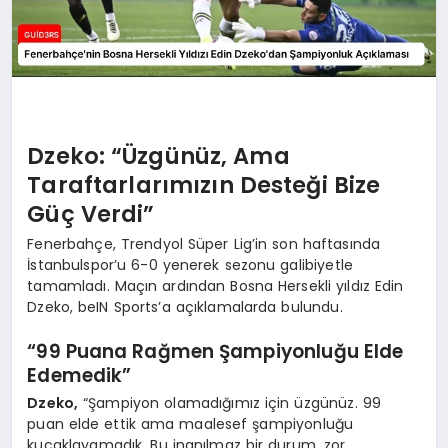
Dzeko: “Üzgünüz, Ama
Taraftarlarımızın Desteği Bize
Güç Verdi”
Fenerbahçe, Trendyol Süper Lig’in son haftasında
İstanbulspor’u 6-0 yenerek sezonu galibiyetle
tamamladı. Maçın ardından Bosna Hersekli yıldız Edin
Dzeko, beIN Sports’a açıklamalarda bulundu.
“99 Puana Rağmen Şampiyonluğu Elde
Edemedik”
Dzeko,
“Şampiyon olamadığımız için üzgünüz. 99
puan elde ettik ama maalesef şampiyonluğu
kucaklayamadık. Bu inanılmaz bir durum, zor