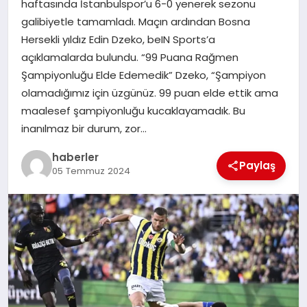
haftasında İstanbulspor’u 6-0 yenerek sezonu
MAGAZIN
galibiyetle tamamladı. Maçın ardından Bosna
Hersekli yıldız Edin Dzeko, beIN Sports’a
EĞITIM
açıklamalarda bulundu. “99 Puana Rağmen
Şampiyonluğu Elde Edemedik” Dzeko, “Şampiyon
olamadığımız için üzgünüz. 99 puan elde ettik ama
maalesef şampiyonluğu kucaklayamadık. Bu
inanılmaz bir durum, zor…
haberler
Paylaş
05 Temmuz 2024