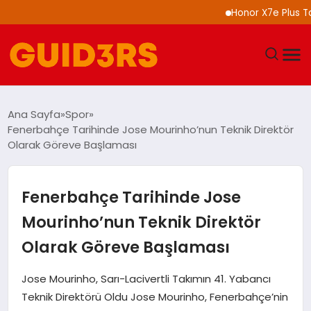
Honor X7e Plus Tanıtı
GÜNDEM
Ana Sayfa
Spor
Fenerbahçe Tarihinde Jose Mourinho’nun Teknik Direktör
YAŞAM
Olarak Göreve Başlaması
TEKNOLOJI
Fenerbahçe Tarihinde Jose
SPOR
Mourinho’nun Teknik Direktör
Olarak Göreve Başlaması
SAĞLIK
Jose Mourinho, Sarı-Lacivertli Takımın 41. Yabancı
EKONOMI
Teknik Direktörü Oldu Jose Mourinho, Fenerbahçe’nin