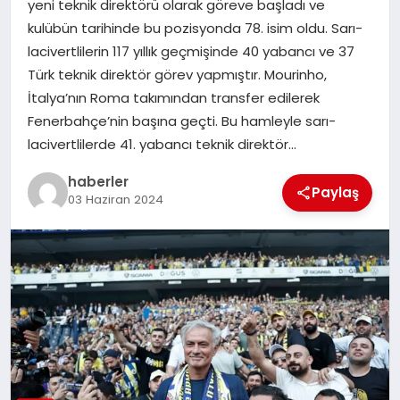
yeni teknik direktörü olarak göreve başladı ve
MAGAZIN
kulübün tarihinde bu pozisyonda 78. isim oldu. Sarı-
lacivertlilerin 117 yıllık geçmişinde 40 yabancı ve 37
EĞITIM
Türk teknik direktör görev yapmıştır. Mourinho,
İtalya’nın Roma takımından transfer edilerek
Fenerbahçe’nin başına geçti. Bu hamleyle sarı-
lacivertlilerde 41. yabancı teknik direktör…
haberler
Paylaş
03 Haziran 2024