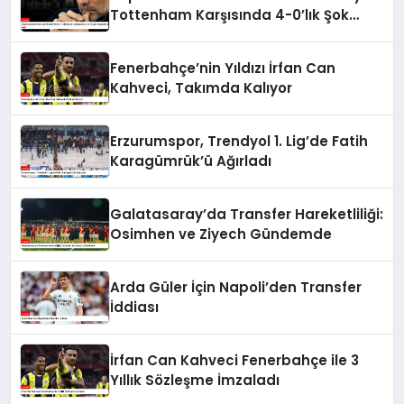
Tottenham Karşısında 4-0’lık Şok
Mağlubiyeti Aldı
Fenerbahçe’nin Yıldızı İrfan Can
Kahveci, Takımda Kalıyor
Erzurumspor, Trendyol 1. Lig’de Fatih
Karagümrük’ü Ağırladı
Galatasaray’da Transfer Hareketliliği:
Osimhen ve Ziyech Gündemde
Arda Güler İçin Napoli’den Transfer
İddiası
İrfan Can Kahveci Fenerbahçe ile 3
Yıllık Sözleşme İmzaladı