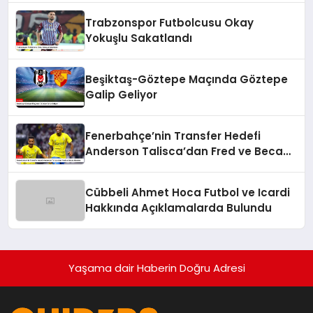
Trabzonspor Futbolcusu Okay
Yokuşlu Sakatlandı
Beşiktaş-Göztepe Maçında Göztepe
Galip Geliyor
Fenerbahçe’nin Transfer Hedefi
Anderson Talisca’dan Fred ve Becao
Hamlesi
Cübbeli Ahmet Hoca Futbol ve Icardi
Hakkında Açıklamalarda Bulundu
Yaşama dair Haberin Doğru Adresi