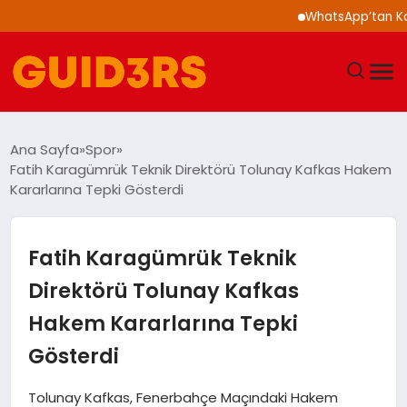
WhatsApp’tan Kalabal
GÜNDEM
Ana Sayfa
Spor
Fatih Karagümrük Teknik Direktörü Tolunay Kafkas Hakem
YAŞAM
Kararlarına Tepki Gösterdi
TEKNOLOJI
Fatih Karagümrük Teknik
SPOR
Direktörü Tolunay Kafkas
Hakem Kararlarına Tepki
SAĞLIK
Gösterdi
EKONOMI
Tolunay Kafkas, Fenerbahçe Maçındaki Hakem