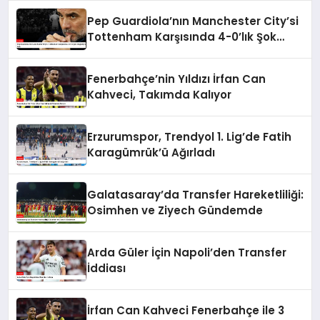
Pep Guardiola’nın Manchester City’si
Tottenham Karşısında 4-0’lık Şok
Mağlubiyeti Aldı
Fenerbahçe’nin Yıldızı İrfan Can
Kahveci, Takımda Kalıyor
Erzurumspor, Trendyol 1. Lig’de Fatih
Karagümrük’ü Ağırladı
Galatasaray’da Transfer Hareketliliği:
Osimhen ve Ziyech Gündemde
Arda Güler İçin Napoli’den Transfer
İddiası
İrfan Can Kahveci Fenerbahçe ile 3