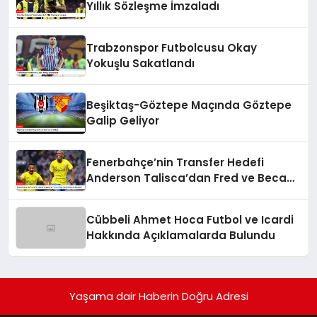
Yıllık Sözleşme İmzaladı
Trabzonspor Futbolcusu Okay
Yokuşlu Sakatlandı
Beşiktaş-Göztepe Maçında Göztepe
Galip Geliyor
Fenerbahçe’nin Transfer Hedefi
Anderson Talisca’dan Fred ve Becao
Hamlesi
Cübbeli Ahmet Hoca Futbol ve Icardi
Hakkında Açıklamalarda Bulundu
Yaşama dair Haberin Doğru Adresi