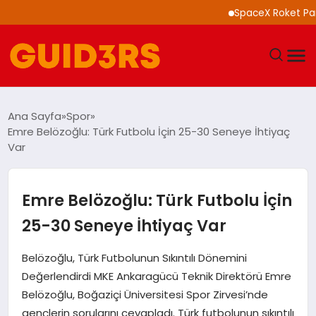
SpaceX Roket Parçası 
GÜNDEM
Ana Sayfa
Spor
Emre Belözoğlu: Türk Futbolu İçin 25-30 Seneye İhtiyaç
YAŞAM
Var
TEKNOLOJI
Emre Belözoğlu: Türk Futbolu İçin
SPOR
25-30 Seneye İhtiyaç Var
SAĞLIK
Belözoğlu, Türk Futbolunun Sıkıntılı Dönemini
Değerlendirdi MKE Ankaragücü Teknik Direktörü Emre
EKONOMI
Belözoğlu, Boğaziçi Üniversitesi Spor Zirvesi’nde
gençlerin sorularını cevapladı. Türk futbolunun sıkıntılı