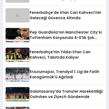
Fenerbahçe’de İrfan Can Kahveci’nin
Geleceği Güvence Altında
Pep Guardiola’nın Manchester City’si
Tottenham Karşısında 4-0’lık Şok
Mağlubiyeti Aldı
Fenerbahçe’nin Yıldızı İrfan Can
Kahveci, Takımda Kalıyor
Erzurumspor, Trendyol 1. Lig’de Fatih
Karagümrük’ü Ağırladı
Galatasaray’da Transfer Hareketliliği:
Osimhen ve Ziyech Gündemde