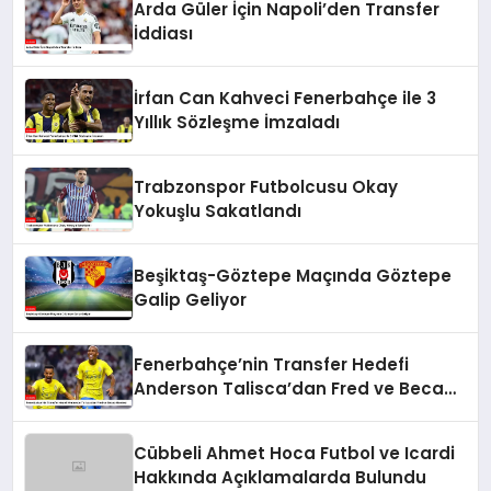
Arda Güler İçin Napoli’den Transfer
İddiası
İrfan Can Kahveci Fenerbahçe ile 3
Yıllık Sözleşme İmzaladı
Trabzonspor Futbolcusu Okay
Yokuşlu Sakatlandı
Beşiktaş-Göztepe Maçında Göztepe
Galip Geliyor
Fenerbahçe’nin Transfer Hedefi
Anderson Talisca’dan Fred ve Becao
Hamlesi
Cübbeli Ahmet Hoca Futbol ve Icardi
Hakkında Açıklamalarda Bulundu