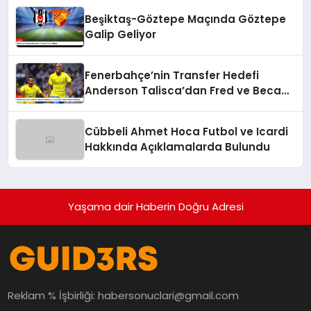
Beşiktaş-Göztepe Maçında Göztepe
Galip Geliyor
Fenerbahçe’nin Transfer Hedefi
Anderson Talisca’dan Fred ve Becao
Hamlesi
Cübbeli Ahmet Hoca Futbol ve Icardi
Hakkında Açıklamalarda Bulundu
Yaşama dair Haberin Doğru Adresi
Reklam % İşbirliği:
habersonuclari@gmail.com