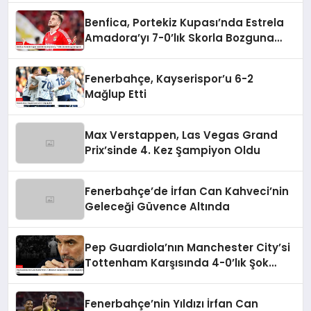
Benfica, Portekiz Kupası’nda Estrela
Amadora’yı 7-0’lık Skorla Bozguna
Uğrattı
Fenerbahçe, Kayserispor’u 6-2
Mağlup Etti
Max Verstappen, Las Vegas Grand
Prix’sinde 4. Kez Şampiyon Oldu
Fenerbahçe’de İrfan Can Kahveci’nin
Geleceği Güvence Altında
Pep Guardiola’nın Manchester City’si
Tottenham Karşısında 4-0’lık Şok
Mağlubiyeti Aldı
Fenerbahçe’nin Yıldızı İrfan Can