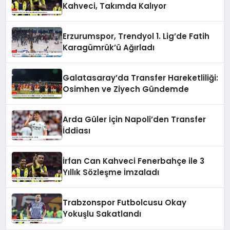
Kahveci, Takımda Kalıyor
Erzurumspor, Trendyol 1. Lig’de Fatih
Karagümrük’ü Ağırladı
Galatasaray’da Transfer Hareketliliği:
Osimhen ve Ziyech Gündemde
Arda Güler İçin Napoli’den Transfer
İddiası
İrfan Can Kahveci Fenerbahçe ile 3
Yıllık Sözleşme İmzaladı
Trabzonspor Futbolcusu Okay
Yokuşlu Sakatlandı