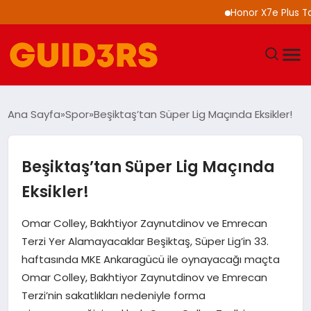
Honor X7e Plus Tanıtı
GÜNDEM
Ana Sayfa
Spor
Beşiktaş’tan Süper Lig Maçında Eksikler!
YAŞAM
Beşiktaş’tan Süper Lig Maçında
TEKNOLOJI
Eksikler!
SPOR
Omar Colley, Bakhtiyor Zaynutdinov ve Emrecan
Terzi Yer Alamayacaklar Beşiktaş, Süper Lig’in 33.
SAĞLIK
haftasında MKE Ankaragücü ile oynayacağı maçta
Omar Colley, Bakhtiyor Zaynutdinov ve Emrecan
EKONOMI
Terzi’nin sakatlıkları nedeniyle forma