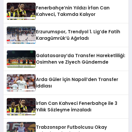
Fenerbahçe’nin Yıldızı İrfan Can
Kahveci, Takımda Kalıyor
Erzurumspor, Trendyol 1. Lig’de Fatih
Karagümrük’ü Ağırladı
Galatasaray’da Transfer Hareketliliği:
Osimhen ve Ziyech Gündemde
Arda Güler İçin Napoli’den Transfer
İddiası
İrfan Can Kahveci Fenerbahçe ile 3
Yıllık Sözleşme İmzaladı
Trabzonspor Futbolcusu Okay