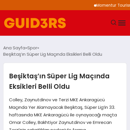
Momentur Tourism & Tr
GÜNDEM
Ana Sayfa
Spor
Beşiktaş’ın Süper Lig Maçında Eksikleri Belli Oldu
YAŞAM
TEKNOLOJI
Beşiktaş’ın Süper Lig Maçında
Eksikleri Belli Oldu
SPOR
Colley, Zaynutdinov ve Terzi MKE Ankaragücü
SAĞLIK
Maçında Yer Alamayacak Beşiktaş, Süper Lig’in 33.
haftasında MKE Ankaragücü ile oynayacağı maçta
EKONOMI
Omar Colley, Bakhtiyor Zaynutdinov ve Emrecan
Terzi’nin sakatlıkları nedeniyle forma