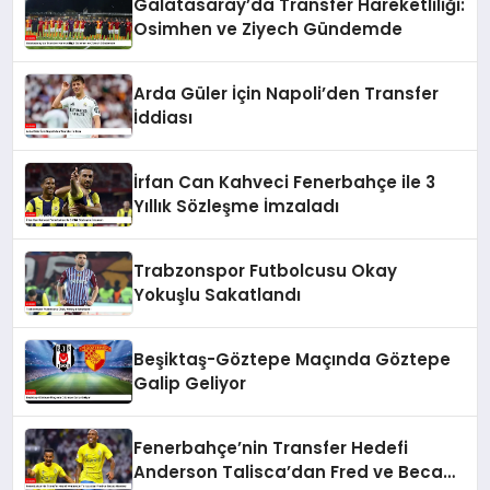
Galatasaray’da Transfer Hareketliliği:
Osimhen ve Ziyech Gündemde
Arda Güler İçin Napoli’den Transfer
İddiası
İrfan Can Kahveci Fenerbahçe ile 3
Yıllık Sözleşme İmzaladı
Trabzonspor Futbolcusu Okay
Yokuşlu Sakatlandı
Beşiktaş-Göztepe Maçında Göztepe
Galip Geliyor
Fenerbahçe’nin Transfer Hedefi
Anderson Talisca’dan Fred ve Becao