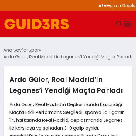
Telegram Grupları ile
GÜNDEM
Ana Sayfa
Spor
Arda Güler, Real Madrid’in Leganes’i Yendiği Maçta Parladı
YAŞAM
TEKNOLOJI
Arda Güler, Real Madrid’in
Leganes’i Yendiği Maçta Parladı
SPOR
Arda Güler, Real Madrid’in Deplasmanda Kazandığı
SAĞLIK
Maçta Etkili Performans Sergiledi İspanya La Liga’nın
14. haftasında Real Madrid, deplasmanda Leganes
EKONOMI
ile karşılaştı ve sahadan 3-0 galip ayrıldı.
Ancelotti’nin fazla süre vermediği Arda Güler, bu