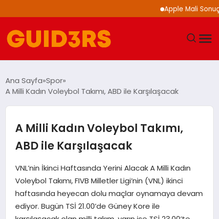
Apple Mali Sonuçların
GÜNDEM
Ana Sayfa
Spor
A Milli Kadın Voleybol Takımı, ABD ile Karşılaşacak
YAŞAM
TEKNOLOJI
A Milli Kadın Voleybol Takımı,
ABD ile Karşılaşacak
SPOR
VNL’nin İkinci Haftasında Yerini Alacak A Milli Kadın
SAĞLIK
Voleybol Takımı, FIVB Milletler Ligi’nin (VNL) ikinci
haftasında heyecan dolu maçlar oynamaya devam
EKONOMI
ediyor. Bugün TSİ 21.00’de Güney Kore ile
karşılaşacak olan milli takım, yarın ise TSİ 23.00’te