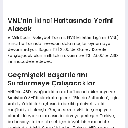
VNL’nin İkinci Haftasında Yerini
Alacak
A Milli Kadın Voleybol Takımı, FIVB Milletler Ligi’nin (VNL)
ikinci haftasında heyecan dolu maçlar oynamaya
devam ediyor. Bugün TSİ 21.00’de Güney Kore ile
karşılaşacak olan milli takım, yarın ise TSİ 23.00’te ABD
ile mücadele edecek.
Geçmişteki Başarılarını
Sürdürmeye Çalışacaklar
VNL’nin ABD ayağındaki ikinci haftasında Almanya ve
Sırbistan’ı 3-1’lik skorlarla geçen “Filenin Sultanları”, ligin
Antalya’daki ilk haçtasında ise iki galibiyet ve iki
mağlubiyet almıştı. Geçen sezon VNL’de şampiyon
olarak dünya sıralamasında zirveye yerleşen Türkiye,
bu başarıyı tekrar etmek için büyük bir mücadele
içerisinde. A Milli Kadın Voleybol Takımı, ABD maçıyla