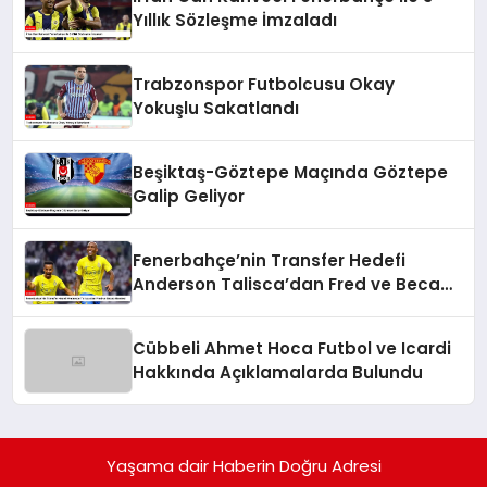
Yıllık Sözleşme İmzaladı
Trabzonspor Futbolcusu Okay
Yokuşlu Sakatlandı
Beşiktaş-Göztepe Maçında Göztepe
Galip Geliyor
Fenerbahçe’nin Transfer Hedefi
Anderson Talisca’dan Fred ve Becao
Hamlesi
Cübbeli Ahmet Hoca Futbol ve Icardi
Hakkında Açıklamalarda Bulundu
Yaşama dair Haberin Doğru Adresi