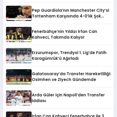
Pep Guardiola’nın Manchester City’si
Tottenham Karşısında 4-0’lık Şok
Mağlubiyeti Aldı
Fenerbahçe’nin Yıldızı İrfan Can
Kahveci, Takımda Kalıyor
Erzurumspor, Trendyol 1. Lig’de Fatih
Karagümrük’ü Ağırladı
Galatasaray’da Transfer Hareketliliği:
Osimhen ve Ziyech Gündemde
Arda Güler İçin Napoli’den Transfer
İddiası
İrfan Can Kahveci Fenerbahçe ile 3