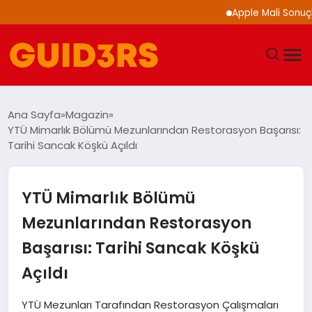
Apple Mali Sonuçlarını 
GÜNDEM
Ana Sayfa
Magazin
YTÜ Mimarlık Bölümü Mezunlarından Restorasyon Başarısı:
YAŞAM
Tarihi Sancak Köşkü Açıldı
TEKNOLOJI
YTÜ Mimarlık Bölümü
SPOR
Mezunlarından Restorasyon
Başarısı: Tarihi Sancak Köşkü
SAĞLIK
Açıldı
EKONOMI
YTÜ Mezunları Tarafından Restorasyon Çalışmaları