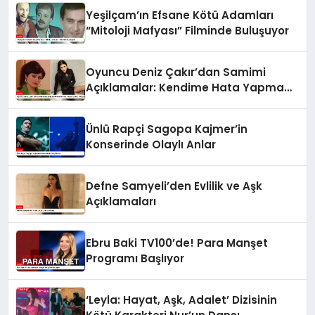
Yeşilçam’ın Efsane Kötü Adamları
“Mitoloji Mafyası” Filminde Buluşuyor
Oyuncu Deniz Çakır’dan Samimi
Açıklamalar: Kendime Hata Yapma
Lüksü Veriyorum
Ünlü Rapçi Sagopa Kajmer’in
Konserinde Olaylı Anlar
Defne Samyeli’den Evlilik ve Aşk
Açıklamaları
Ebru Baki TV100’de! Para Manşet
Programı Başlıyor
‘Leyla: Hayat, Aşk, Adalet’ Dizisinin