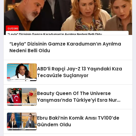
“Leyla” Dizisinin Gamze Karaduman’ın Ayrılma
Nedeni Belli Oldu
ABD’li Rapçi Jay-Z 13 Yaşındaki Kıza
Tecavüzle Suçlanıyor
Beauty Queen Of The Universe
Yarışması’nda Türkiye’yi Esra Nur
Türker Temsil Edecek
Ebru Baki’nin Komik Anısı TV100’de
Gündem Oldu