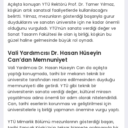
Açılışta konuşan YTÜ Rektörü Prof. Dr. Tamer Yılmaz,
köşkün artık sanatsal faaliyetlerde kullanılacağını
belirtti. Yılmaz, mezunların gösterdiği başarıyla gurur
duyduklarını ve sanatın üniversite için ne kadar önemli
olduğunu vurguladı. YTÜ’nün sanata verdiği değer ve
Sanat Tasarım Fakültesi ile olan iş birliği, köşkün bu
güzel haline gelmesinde büyük rol oynadı.
Vali Yardımcısı Dr. Hasan Hüseyin
Can’dan Memnuniyet
Vali Yardımcısı Dr. Hasan Hüseyin Can da açılışta
yaptığı konuşmada, tarihi bir mekanın teknik bir
üniversite tarafından restore edilmesinden duyduğu
memnuniyeti dile getirdi. YTÜ gibi teknik bir
üniversitenin sanata verdiği değer, kültürel mirasın
yaşatılması adına önemli bir adım olarak nitelendirildi.
Can, tarihi eserlerin korunması ve geliştirilmesi için
üniversitelerle iş birliği yapmanın önemine vurgu yaptı.
YTÜ Mimarlık Bölümü mezunlarının gösterdiği başarı,
tarihi Sancak Köşkü’nün tekrar hizmete açılmasıyla bir