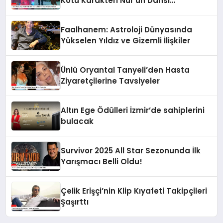
Kötü Karakteri Nur’un Dansı
Gündemde
Faalhanem: Astroloji Dünyasında
Yükselen Yıldız ve Gizemli İlişkiler
Ünlü Oryantal Tanyeli’den Hasta
Ziyaretçilerine Tavsiyeler
Altın Ege Ödülleri İzmir’de sahiplerini
bulacak
Survivor 2025 All Star Sezonunda İlk
Yarışmacı Belli Oldu!
Çelik Erişçi’nin Klip Kıyafeti Takipçileri
Şaşırttı