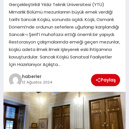
MAGAZIN
Gerçekleştirildi Yıldız Teknik Üniversitesi (YTÜ)
Mimarlık Bölümü mezunlarının büyük emek verdiği
EĞITIM
tarihi Sancak Köşkü, sonunda açıldı. Köşk, Osmanlı
Dönemi’nde ordunun seferlere uğurlanıp karşılandığı
Sancak-ı Şerif’i muhafaza ettiği önemli bir yapıydı.
Restorasyon çalışmalarında emeği geçen mezunlar,
köşkü adeta ilmek ilmek işleyerek eski ihtişamına
kavuşturdular. Sancak Köşkü Sanatsal Faaliyetler
İçin Hazırlanıyor Açılışta…
haberler
Paylaş
12 Ağustos 2024