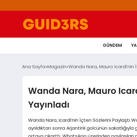
GÜNDEM
Y
Ana Sayfa
Magazin
Wanda Nara, Mauro Icardi’nin İf
Wanda Nara, Mauro Icardi
Yayınladı
Wanda Nara, Icardi’nin İçten Sözlerini Paylaştı Wa
ayrıldıktan sonra Arjantinli golcünün sakatlığıyla
ortaya çıkarttı. WhatsApp üzerinden paylaşılan 