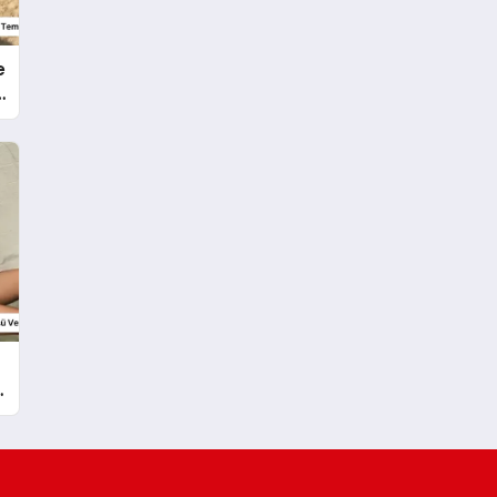
e
e
m