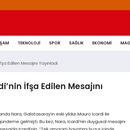
AŞAM
TEKNOLOJI
SPOR
SAĞLIK
EKONOMI
MAG
şa Edilen Mesajını Yayınladı
’nin İfşa Edilen Mesajını
nda Nara, Galatasaray’ın eski yıldızı Mauro Icardi ile
 gündeme gelmişti. Bu kez, Nara, Icardi’nin duygusal mesajını
mesajda Icardi’nin, “Tek amacım hayatımı huzur içinde