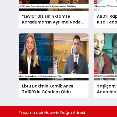
“Leyla” Dizisinin Gamze
ABD’li Ra
Karaduman’ın Ayrılma Nedeni
Kıza Teca
Belli Oldu
Ebru Baki’nin Komik Anısı
Yeşilçam’
TV100’de Gündem Oldu
Adamları 
Filminde 
Yaşama dair Haberin Doğru Adresi