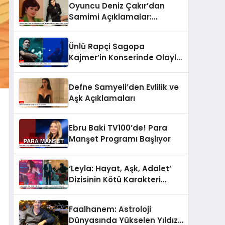
Oyuncu Deniz Çakır’dan
Samimi Açıklamalar:
Kendime Hata Yapma Lüksü
Veriyorum
Ünlü Rapçi Sagopa
Kajmer’in Konserinde Olaylı
Anlar
Defne Samyeli’den Evlilik ve
Aşk Açıklamaları
Ebru Baki TV100’de! Para
Manşet Programı Başlıyor
‘Leyla: Hayat, Aşk, Adalet’
Dizisinin Kötü Karakteri
Nur’un Dansı Gündemde
Faalhanem: Astroloji
Dünyasında Yükselen Yıldız