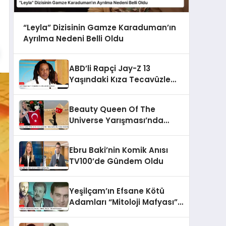
“Leyla” Dizisinin Gamze Karaduman’ın
Ayrılma Nedeni Belli Oldu
ABD’li Rapçi Jay-Z 13
Yaşındaki Kıza Tecavüzle
Suçlanıyor
Beauty Queen Of The
Universe Yarışması’nda
Türkiye’yi Esra Nur Türker
Temsil Edecek
Ebru Baki’nin Komik Anısı
TV100’de Gündem Oldu
Yeşilçam’ın Efsane Kötü
Adamları “Mitoloji Mafyası”
Filminde Buluşuyor