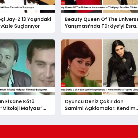
pçi Jay-Z 13 Yaşındaki
Beauty Queen Of The Univers
vüzle Suçlanıyor
Yarışması’nda Türkiye’yi Esra
Nur Türker Temsil Edecek
ın Efsane Kötü
Oyuncu Deniz Çakır’dan
“Mitoloji Mafyası”
Samimi Açıklamalar: Kendim
Buluşuyor
Hata Yapma Lüksü Veriyoru