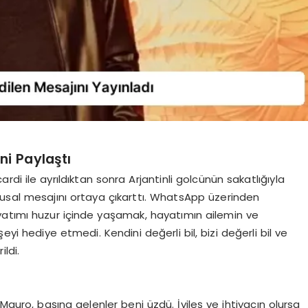
ni Paylaştı
rdi ile ayrıldıktan sonra Arjantinli golcünün sakatlığıyla
gusal mesajını ortaya çıkarttı. WhatsApp üzerinden
yatımı huzur içinde yaşamak, hayatımın ailemin ve
eyi hediye etmedi. Kendini değerli bil, bizi değerli bil ve
ldi.
“Mauro, başına gelenler beni üzdü. İyileş ve ihtiyacın olursa