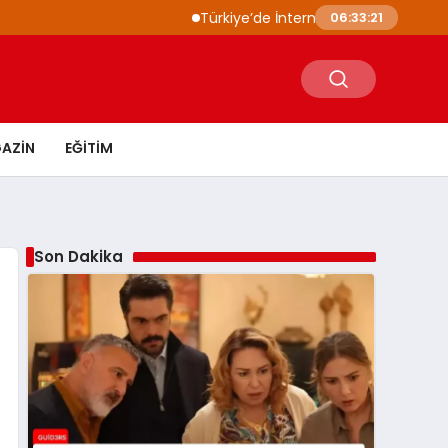
Türkiye’de İnternet Kullanımı Arttı 2026 Veri
06:33:22
AZIN
EĞITIM
Son Dakika