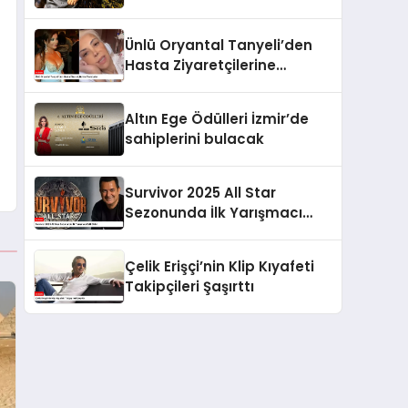
ve Gizemli İlişkiler
Ünlü Oryantal Tanyeli’den
Hasta Ziyaretçilerine
Tavsiyeler
Altın Ege Ödülleri İzmir’de
sahiplerini bulacak
Survivor 2025 All Star
Sezonunda İlk Yarışmacı
Belli Oldu!
Çelik Erişçi’nin Klip Kıyafeti
Takipçileri Şaşırttı