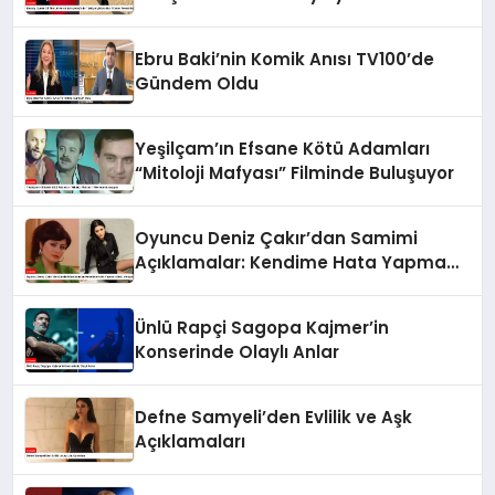
Türker Temsil Edecek
Ebru Baki’nin Komik Anısı TV100’de
Gündem Oldu
Yeşilçam’ın Efsane Kötü Adamları
“Mitoloji Mafyası” Filminde Buluşuyor
Oyuncu Deniz Çakır’dan Samimi
Açıklamalar: Kendime Hata Yapma
Lüksü Veriyorum
Ünlü Rapçi Sagopa Kajmer’in
Konserinde Olaylı Anlar
Defne Samyeli’den Evlilik ve Aşk
Açıklamaları