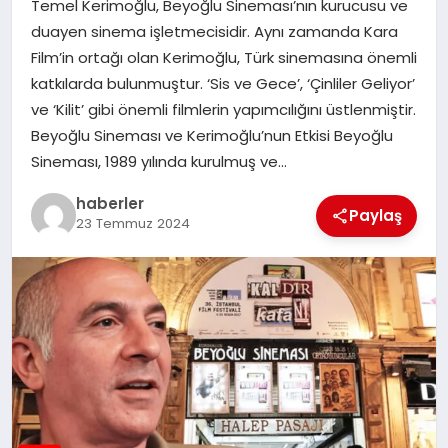
Temel Kerimoğlu, Beyoğlu Sineması’nın kurucusu ve
MAGAZIN
duayen sinema işletmecisidir. Aynı zamanda Kara
Film’in ortağı olan Kerimoğlu, Türk sinemasına önemli
EĞITIM
katkılarda bulunmuştur. ‘Sis ve Gece’, ‘Çinliler Geliyor’
ve ‘Kilit’ gibi önemli filmlerin yapımcılığını üstlenmiştir.
Beyoğlu Sineması ve Kerimoğlu’nun Etkisi Beyoğlu
Sineması, 1989 yılında kurulmuş ve…
haberler
Paylaş
23 Temmuz 2024