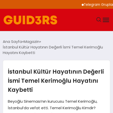
Telegram Grupları ile 
GÜNDEM
Ana Sayfa
Magazin
İstanbul Kültür Hayatının Değerli İsmi Temel Kerimoğlu
YAŞAM
Hayatını Kaybetti
TEKNOLOJI
İstanbul Kültür Hayatının Değerli
SPOR
İsmi Temel Kerimoğlu Hayatını
Kaybetti
SAĞLIK
Beyoğlu Sineması’nın kurucusu Temel Kerimoğlu,
EKONOMI
İstanbul’da vefat etti. Temel Kerimoğlu Kimdir?