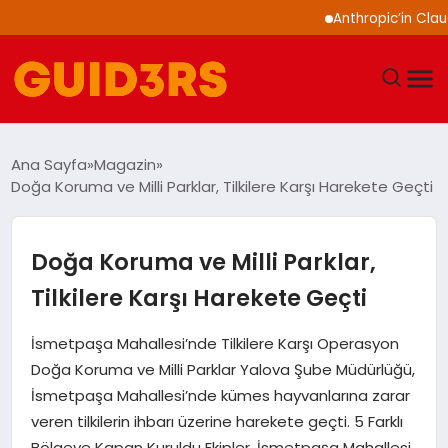
Anthropic’in Claude mo
GÜNDEM
Ana Sayfa
Magazin
Doğa Koruma ve Milli Parklar, Tilkilere Karşı Harekete Geçti
YAŞAM
TEKNOLOJI
Doğa Koruma ve Milli Parklar,
Tilkilere Karşı Harekete Geçti
SPOR
İsmetpaşa Mahallesi’nde Tilkilere Karşı Operasyon
SAĞLIK
Doğa Koruma ve Milli Parklar Yalova Şube Müdürlüğü,
İsmetpaşa Mahallesi’nde kümes hayvanlarına zarar
EKONOMI
veren tilkilerin ihbarı üzerine harekete geçti. 5 Farklı
Bölgeye Kapan Kuruldu Ekipler, İsmetpaşa Mahallesi