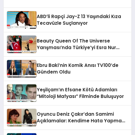
ABD’li Rapçi Jay-Z 13 Yaşındaki Kıza
Tecavüzle Suçlanıyor
Beauty Queen Of The Universe
Yarışması’nda Türkiye’yi Esra Nur
Türker Temsil Edecek
Ebru Baki’nin Komik Anısı TV100’de
Gündem Oldu
Yeşilçam’ın Efsane Kötü Adamları
“Mitoloji Mafyası” Filminde Buluşuyor
Oyuncu Deniz Çakır’dan Samimi
Açıklamalar: Kendime Hata Yapma
Lüksü Veriyorum