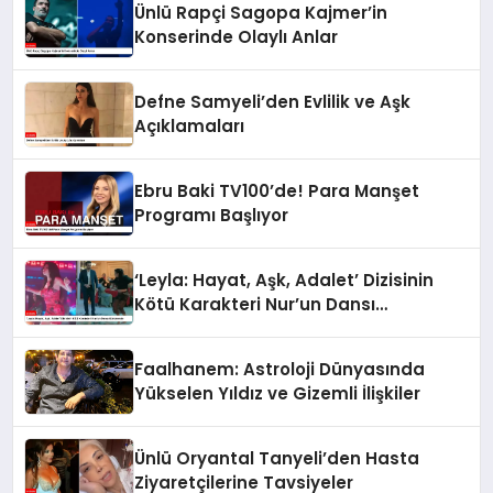
Ünlü Rapçi Sagopa Kajmer’in
Konserinde Olaylı Anlar
Defne Samyeli’den Evlilik ve Aşk
Açıklamaları
Ebru Baki TV100’de! Para Manşet
Programı Başlıyor
‘Leyla: Hayat, Aşk, Adalet’ Dizisinin
Kötü Karakteri Nur’un Dansı
Gündemde
Faalhanem: Astroloji Dünyasında
Yükselen Yıldız ve Gizemli İlişkiler
Ünlü Oryantal Tanyeli’den Hasta
Ziyaretçilerine Tavsiyeler