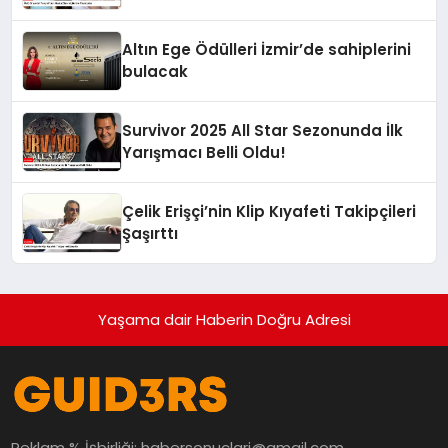
Altın Ege Ödülleri İzmir’de sahiplerini
bulacak
Survivor 2025 All Star Sezonunda İlk
Yarışmacı Belli Oldu!
Çelik Erişçi’nin Klip Kıyafeti Takipçileri
Şaşırttı
Yaşama dair Haberin Doğru Adresi
Reklam % İşbirliği:
habersonuclari@gmail.com