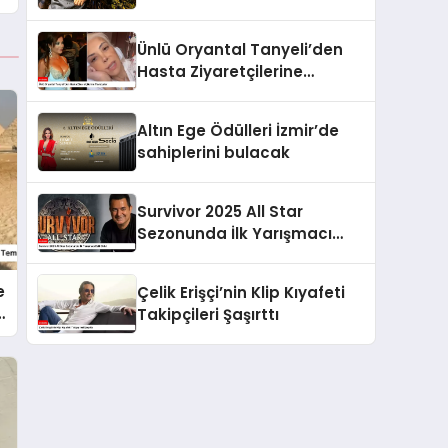
ve Gizemli İlişkiler
Ünlü Oryantal Tanyeli’den
Hasta Ziyaretçilerine
Tavsiyeler
Altın Ege Ödülleri İzmir’de
sahiplerini bulacak
Survivor 2025 All Star
Sezonunda İlk Yarışmacı
Belli Oldu!
e
Çelik Erişçi’nin Klip Kıyafeti
Takipçileri Şaşırttı