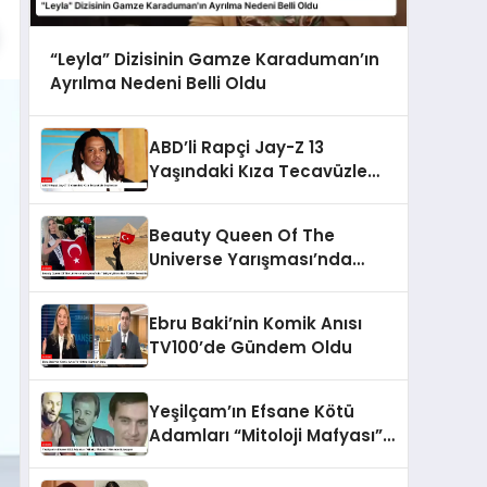
“Leyla” Dizisinin Gamze Karaduman’ın
Ayrılma Nedeni Belli Oldu
ABD’li Rapçi Jay-Z 13
Yaşındaki Kıza Tecavüzle
Suçlanıyor
Beauty Queen Of The
Universe Yarışması’nda
Türkiye’yi Esra Nur Türker
Temsil Edecek
Ebru Baki’nin Komik Anısı
TV100’de Gündem Oldu
Yeşilçam’ın Efsane Kötü
Adamları “Mitoloji Mafyası”
Filminde Buluşuyor