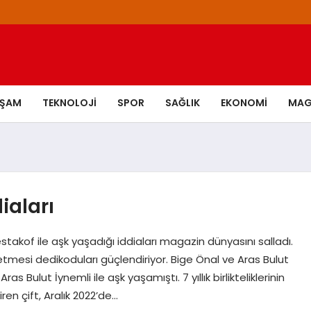
AŞAM
TEKNOLOJI
SPOR
SAĞLIK
EKONOMI
MAG
iaları
stakof ile aşk yaşadığı iddiaları magazin dünyasını salladı.
 etmesi dedikoduları güçlendiriyor. Bige Önal ve Aras Bulut
s Bulut İynemli ile aşk yaşamıştı. 7 yıllık birlikteliklerinin
ren çift, Aralık 2022’de…