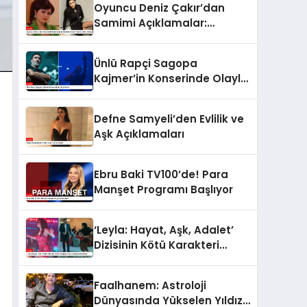
Oyuncu Deniz Çakır’dan
Samimi Açıklamalar:
Kendime Hata Yapma Lüksü
Veriyorum
Ünlü Rapçi Sagopa
Kajmer’in Konserinde Olaylı
Anlar
Defne Samyeli’den Evlilik ve
Aşk Açıklamaları
Ebru Baki TV100’de! Para
Manşet Programı Başlıyor
‘Leyla: Hayat, Aşk, Adalet’
Dizisinin Kötü Karakteri
Nur’un Dansı Gündemde
Faalhanem: Astroloji
Dünyasında Yükselen Yıldız