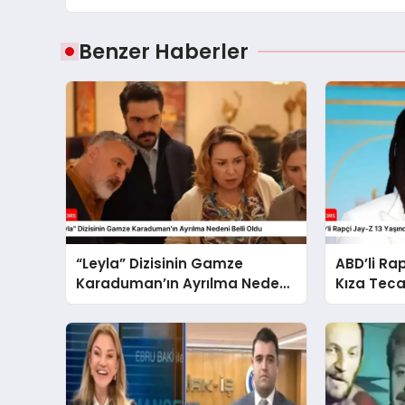
Benzer Haberler
“Leyla” Dizisinin Gamze
ABD’li Ra
Karaduman’ın Ayrılma Nedeni
Kıza Teca
Belli Oldu