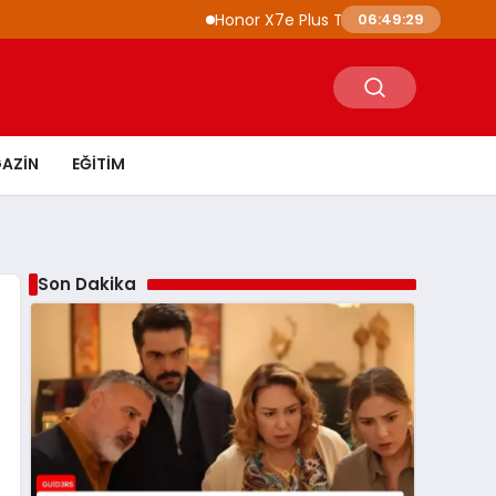
Honor X7e Plus Tanıtıldı 8100 mAh Batarya
06:49:30
AZIN
EĞITIM
Son Dakika