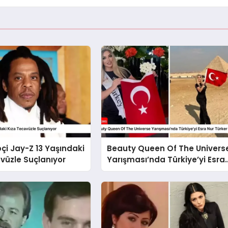
pçi Jay-Z 13 Yaşındaki
Beauty Queen Of The Univers
vüzle Suçlanıyor
Yarışması’nda Türkiye’yi Esra
Nur Türker Temsil Edecek