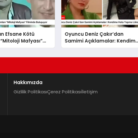
ın Efsane Kötü
Oyuncu Deniz Çakır’dan
“Mitoloji Mafyası”
Samimi Açıklamalar: Kendim
Buluşuyor
Hata Yapma Lüksü Veriyoru
Hakkımızda
Gizlilik Politikası
Çerez Politikası
İletişim