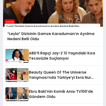
“Leyla” Dizisinin Gamze Karaduman’ın Ayrılma
Nedeni Belli Oldu
ABD’li Rapçi Jay-Z 13 Yaşındaki Kıza
Tecavüzle Suçlanıyor
Beauty Queen Of The Universe
Yarışması’nda Türkiye’yi Esra Nur
Türker Temsil Edecek
Ebru Baki’nin Komik Anısı TV100’de
Gündem Oldu