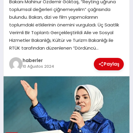
Bakanı Mahinur Özdemir Göktaş, “Reyting uğruna
MAGAZIN
toplumsal değerleri çiğnemeyelim” çağrısında
bulundu. Bakan, dizi ve film yapımcılarının
EĞITIM
toplumdaki etkilerinin önemini vurguladı. Üç Saatlik
Verimli Bir Toplantı Gerçekleştirildi Aile ve Sosyal
Hizmetler Bakanlığı, Kültür ve Turizm Bakanlığı ile
RTÜK tarafından düzenlenen “Dördüncü…
haberler
Paylaş
10 Ağustos 2024