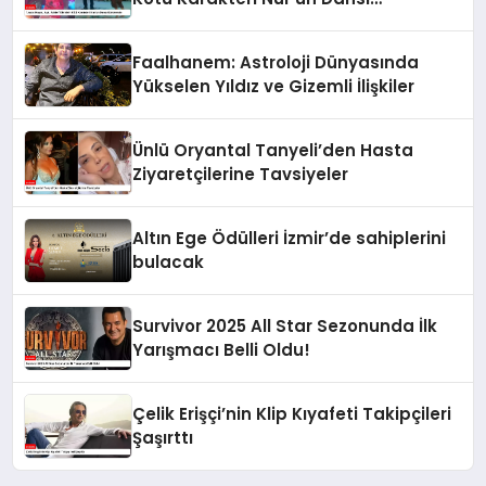
Gündemde
Faalhanem: Astroloji Dünyasında
Yükselen Yıldız ve Gizemli İlişkiler
Ünlü Oryantal Tanyeli’den Hasta
Ziyaretçilerine Tavsiyeler
Altın Ege Ödülleri İzmir’de sahiplerini
bulacak
Survivor 2025 All Star Sezonunda İlk
Yarışmacı Belli Oldu!
Çelik Erişçi’nin Klip Kıyafeti Takipçileri
Şaşırttı