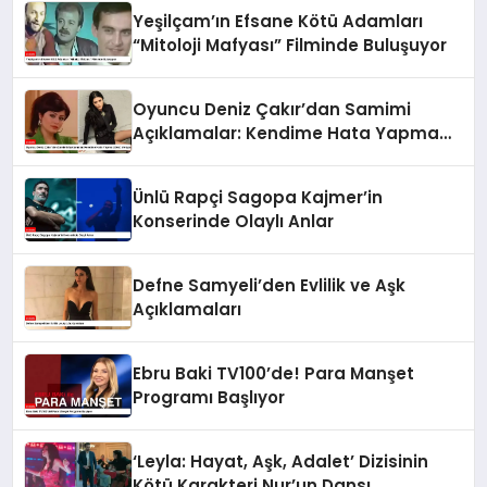
Yeşilçam’ın Efsane Kötü Adamları
“Mitoloji Mafyası” Filminde Buluşuyor
Oyuncu Deniz Çakır’dan Samimi
Açıklamalar: Kendime Hata Yapma
Lüksü Veriyorum
Ünlü Rapçi Sagopa Kajmer’in
Konserinde Olaylı Anlar
Defne Samyeli’den Evlilik ve Aşk
Açıklamaları
Ebru Baki TV100’de! Para Manşet
Programı Başlıyor
‘Leyla: Hayat, Aşk, Adalet’ Dizisinin
Kötü Karakteri Nur’un Dansı