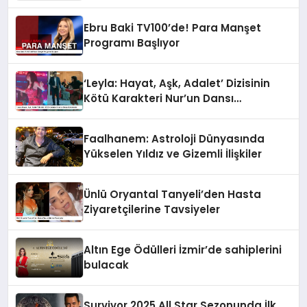
Ebru Baki TV100’de! Para Manşet
Programı Başlıyor
‘Leyla: Hayat, Aşk, Adalet’ Dizisinin
Kötü Karakteri Nur’un Dansı
Gündemde
Faalhanem: Astroloji Dünyasında
Yükselen Yıldız ve Gizemli İlişkiler
Ünlü Oryantal Tanyeli’den Hasta
Ziyaretçilerine Tavsiyeler
Altın Ege Ödülleri İzmir’de sahiplerini
bulacak
Survivor 2025 All Star Sezonunda İlk