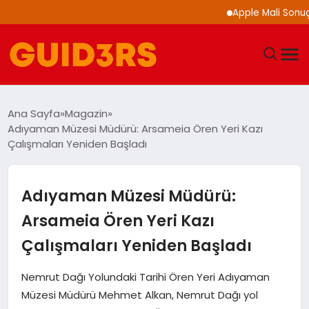
Apple Mali Sonuçlarını
GÜNDEM
Ana Sayfa
Magazin
Adıyaman Müzesi Müdürü: Arsameia Ören Yeri Kazı
YAŞAM
Çalışmaları Yeniden Başladı
TEKNOLOJI
Adıyaman Müzesi Müdürü:
SPOR
Arsameia Ören Yeri Kazı
Çalışmaları Yeniden Başladı
SAĞLIK
Nemrut Dağı Yolundaki Tarihi Ören Yeri Adıyaman
EKONOMI
Müzesi Müdürü Mehmet Alkan, Nemrut Dağı yol