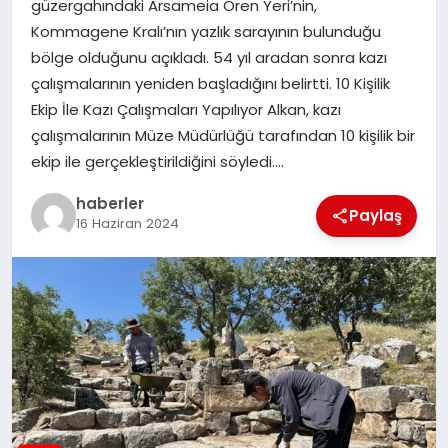
güzergahındaki Arsameia Ören Yeri’nin,
MAGAZIN
Kommagene Kralı’nın yazlık sarayının bulunduğu
bölge olduğunu açıkladı. 54 yıl aradan sonra kazı
EĞITIM
çalışmalarının yeniden başladığını belirtti. 10 Kişilik
Ekip İle Kazı Çalışmaları Yapılıyor Alkan, kazı
çalışmalarının Müze Müdürlüğü tarafından 10 kişilik bir
ekip ile gerçekleştirildiğini söyledi….
haberler
Paylaş
16 Haziran 2024