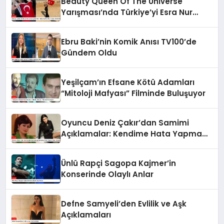
Beauty Queen Of The Universe
Yarışması’nda Türkiye’yi Esra Nur
Türker Temsil Edecek
Ebru Baki’nin Komik Anısı TV100’de
Gündem Oldu
Yeşilçam’ın Efsane Kötü Adamları
“Mitoloji Mafyası” Filminde Buluşuyor
Oyuncu Deniz Çakır’dan Samimi
Açıklamalar: Kendime Hata Yapma
Lüksü Veriyorum
Ünlü Rapçi Sagopa Kajmer’in
Konserinde Olaylı Anlar
Defne Samyeli’den Evlilik ve Aşk
Açıklamaları