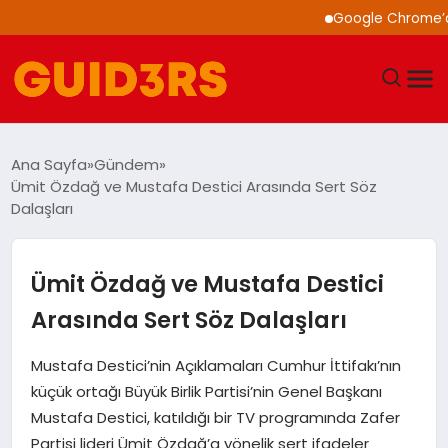
Google Chrome’a Yapa
GÜNDEM
Ana Sayfa
Gündem
Ümit Özdağ ve Mustafa Destici Arasında Sert Söz
YAŞAM
Dalaşları
TEKNOLOJI
Ümit Özdağ ve Mustafa Destici
SPOR
Arasında Sert Söz Dalaşları
SAĞLIK
Mustafa Destici’nin Açıklamaları Cumhur İttifakı’nın
küçük ortağı Büyük Birlik Partisi’nin Genel Başkanı
EKONOMI
Mustafa Destici, katıldığı bir TV programında Zafer
Partisi lideri Ümit Özdağ’a yönelik sert ifadeler