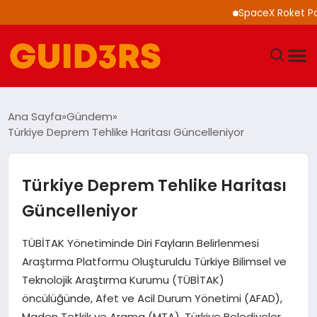
SpaceX Roket Parçası
GÜNDEM
Ana Sayfa
Gündem
Türkiye Deprem Tehlike Haritası Güncelleniyor
YAŞAM
TEKNOLOJI
Türkiye Deprem Tehlike Haritası
Güncelleniyor
SPOR
TÜBİTAK Yönetiminde Diri Fayların Belirlenmesi
SAĞLIK
Araştırma Platformu Oluşturuldu Türkiye Bilimsel ve
Teknolojik Araştırma Kurumu (TÜBİTAK)
EKONOMI
öncülüğünde, Afet ve Acil Durum Yönetimi (AFAD),
Maden Tetkik ve Arama (MTA), Türkiye Belediyeler