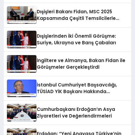
Dışişleri Bakanı Fidan, MSC 2025
Kapsamında Çeşitli Temsilcilerle
Görüşmeler Yaptı
Dışişlerinden İki Önemli Görüşme:
Suriye, Ukrayna ve Barış Çabaları
İngiltere ve Almanya, Bakan Fidan ile
Görüşmeler Gerçekleştirdi
İstanbul Cumhuriyet Başsavcılığı,
TÜSİAD YİK Başkanı Hakkında
Soruşturma Başlattı
Cumhurbaşkanı Erdoğan’ın Asya
Ziyaretleri ve Değerlendirmeleri
Erdoğan: “Yeni Anayasa Türkiye’nin