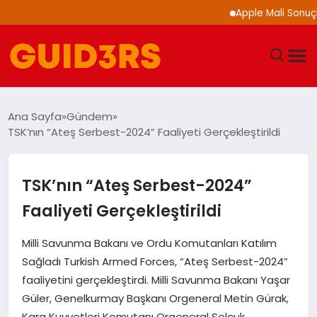
Apple Mali Sonuçlarını
GÜNDEM
Ana Sayfa
Gündem
TSK’nın “Ateş Serbest-2024” Faaliyeti Gerçekleştirildi
YAŞAM
TEKNOLOJI
TSK’nın “Ateş Serbest-2024”
Faaliyeti Gerçekleştirildi
SPOR
Milli Savunma Bakanı ve Ordu Komutanları Katılım
SAĞLIK
Sağladı Turkish Armed Forces, “Ateş Serbest-2024”
faaliyetini gerçekleştirdi. Milli Savunma Bakanı Yaşar
EKONOMI
Güler, Genelkurmay Başkanı Orgeneral Metin Gürak,
Kara Kuvvetleri Komutanı Orgeneral Selçuk