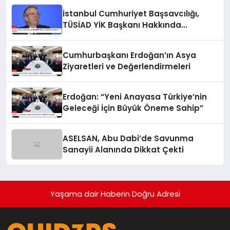
İstanbul Cumhuriyet Başsavcılığı,
TÜSİAD YİK Başkanı Hakkında
Soruşturma Başlattı
Cumhurbaşkanı Erdoğan’ın Asya
Ziyaretleri ve Değerlendirmeleri
Erdoğan: “Yeni Anayasa Türkiye’nin
Geleceği İçin Büyük Öneme Sahip”
ASELSAN, Abu Dabi’de Savunma
Sanayii Alanında Dikkat Çekti
Yaşama dair Haberin Doğru Adresi