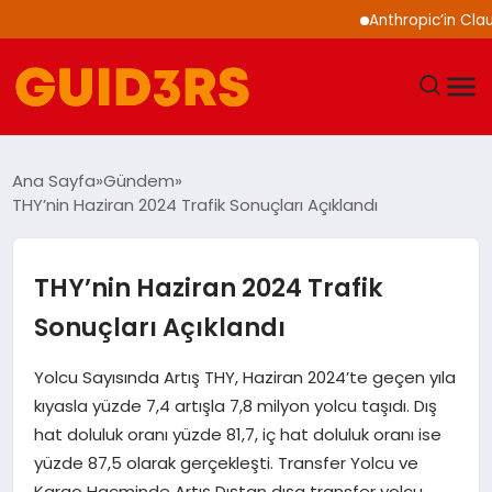
Anthropic’in Claude m
GÜNDEM
Ana Sayfa
Gündem
THY’nin Haziran 2024 Trafik Sonuçları Açıklandı
YAŞAM
TEKNOLOJI
THY’nin Haziran 2024 Trafik
Sonuçları Açıklandı
SPOR
Yolcu Sayısında Artış THY, Haziran 2024’te geçen yıla
SAĞLIK
kıyasla yüzde 7,4 artışla 7,8 milyon yolcu taşıdı. Dış
hat doluluk oranı yüzde 81,7, iç hat doluluk oranı ise
EKONOMI
yüzde 87,5 olarak gerçekleşti. Transfer Yolcu ve
Kargo Hacminde Artış Dıştan dışa transfer yolcu