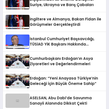
Suriye, Ukrayna ve Barış Çabaları
İngiltere ve Almanya, Bakan Fidan ile
Görüşmeler Gerçekleştirdi
İstanbul Cumhuriyet Başsavcılığı,
TÜSİAD YİK Başkanı Hakkında
Soruşturma Başlattı
Cumhurbaşkanı Erdoğan’ın Asya
Ziyaretleri ve Değerlendirmeleri
Erdoğan: “Yeni Anayasa Türkiye’nin
Geleceği İçin Büyük Öneme Sahip”
ASELSAN, Abu Dabi’de Savunma
Sanayii Alanında Dikkat Çekti