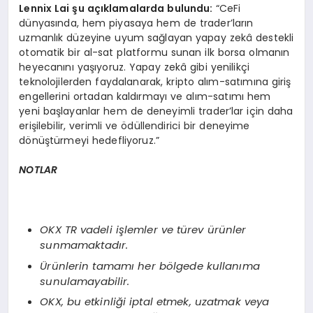
Lennix Lai şu açıklamalarda bulundu:
“CeFi
dünyasında, hem piyasaya hem de trader’ların
uzmanlık düzeyine uyum sağlayan yapay zekâ destekli
otomatik bir al-sat platformu sunan ilk borsa olmanın
heyecanını yaşıyoruz. Yapay zekâ gibi yenilikçi
teknolojilerden faydalanarak, kripto alım-satımına giriş
engellerini ortadan kaldırmayı ve alım-satımı hem
yeni başlayanlar hem de deneyimli trader’lar için daha
erişilebilir, verimli ve ödüllendirici bir deneyime
dönüştürmeyi hedefliyoruz.”
NOTLAR
OKX TR vadeli işlemler ve tü
rev
ürünler
sunmamaktadır.
Ü
rünlerin tamamı her b
ö
lgede kullanıma
sunulamayabilir.
OKX, bu etkinliği iptal etmek, uzatmak veya