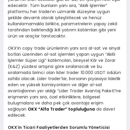
edecektir. Tüm bunların yanı sıra, “Akıllı İşlemler”
platformu her trader’ın uzmanlık düzeyine uygun
şekilde devamlı olarak iyileştirilecek ve henüz
kullanılamamakla birlikte, parametrelerin yapay zekâ
tarafından belirlendiği ikili yatırım katılımları gibi yeni
ürün ve araçlar tanıtacaktır.
OKX’in copy trade ürünlerinin yanı sıra al-sat ve sinyal
botları üzerinden al-sat işlemleri yapan uygun “Akıllı
İşlemler Süper Ligi” katılımcıları, bireysel Kâr ve Zarar
(K&Z) yüzdesi artışına göre sıralanacak ve bu
sıralamada birinci olan lider trader 10.000 USDT ödülün
sahibi olacak. Lider trader’lar, borsanın piyasaya liderlik
eden ve yüksek komisyonların ve diğer al-sat
avantajlarının yer aldığı “Lider Trader Avantaj Paketi”ne
erişmenin yanı sıra, özel etkinliklere, bölgesel
buluşmalara ve daha pek çok avantaja erişim
sağlayan
OKX “Alfa Trader” topluluğuna
da davet
edilecek.
OKX
’
in Ticari Faaliyetlerden Sorumlu Y
ö
neticisi