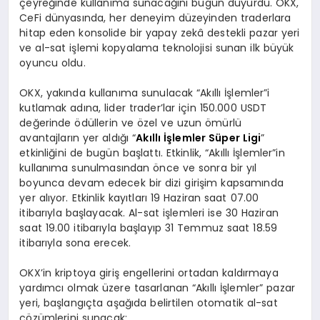
çeyreğinde kullanıma sunacağını bugün duyurdu. OKX,
CeFi dünyasında, her deneyim düzeyinden traderlara
hitap eden konsolide bir yapay zekâ destekli pazar yeri
ve al-sat işlemi kopyalama teknolojisi sunan ilk büyük
oyuncu oldu.
OKX, yakında kullanıma sunulacak “Akıllı İşlemler”i
kutlamak adına, lider trader’lar için 150.000 USDT
değerinde ödüllerin ve özel ve uzun ömürlü
avantajların yer aldığı “
Akıllı İşlemler Süper Ligi
”
etkinliğini de bugün başlattı. Etkinlik, “Akıllı İşlemler”in
kullanıma sunulmasından önce ve sonra bir yıl
boyunca devam edecek bir dizi girişim kapsamında
yer alıyor. Etkinlik kayıtları 19 Haziran saat 07.00
itibarıyla başlayacak. Al-sat işlemleri ise 30 Haziran
saat 19.00 itibarıyla başlayıp 31 Temmuz saat 18.59
itibarıyla sona erecek.
OKX’in kriptoya giriş engellerini ortadan kaldırmaya
yardımcı olmak üzere tasarlanan “Akıllı İşlemler” pazar
yeri, başlangıçta aşağıda belirtilen otomatik al-sat
çözümlerini sunacak: