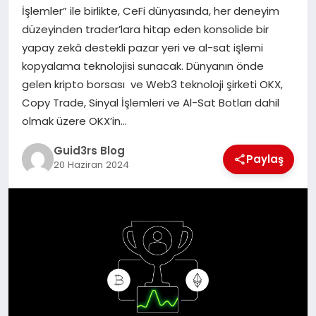
MAGAZIN
İşlemler” ile birlikte, CeFi dünyasında, her deneyim
düzeyinden trader’lara hitap eden konsolide bir
EĞITIM
yapay zekâ destekli pazar yeri ve al-sat işlemi
kopyalama teknolojisi sunacak. Dünyanın önde
gelen kripto borsası ve Web3 teknoloji şirketi OKX,
Copy Trade, Sinyal İşlemleri ve Al-Sat Botları dahil
olmak üzere OKX’in…
Guid3rs Blog
Paylaş
20 Haziran 2024