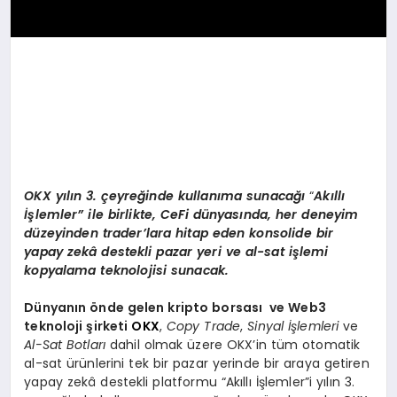
OKX
yılın 3. çeyreğinde kullanıma sunacağı
“
Akıllı
İşlemler” ile birlikte, CeFi dünyasında, her deneyim
düzeyinden trader’lara hitap eden konsolide bir
yapay zekâ destekli pazar yeri ve al-sat işlemi
kopyalama teknolojisi sunacak.
Dünyanın
ö
nde gelen kripto borsası ve Web3
teknoloji şirketi
OKX
,
Copy Trade
,
Sinyal İşlemleri
ve
Al-Sat Botları
dahil olmak üzere OKX’in tüm otomatik
al-sat ürünlerini tek bir pazar yerinde bir araya getiren
yapay zekâ destekli platformu “Akıllı İşlemler”i yılın 3.