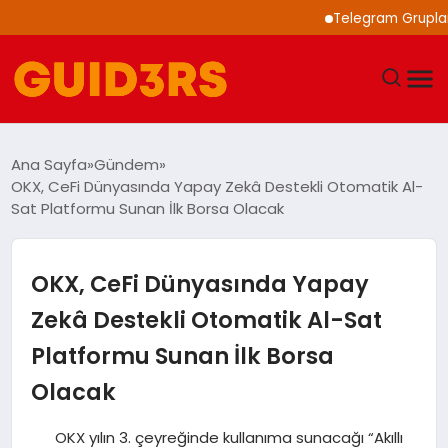
Telegram Grupları ile
GÜNDEM
Ana Sayfa
Gündem
OKX, CeFi Dünyasında Yapay Zekâ Destekli Otomatik Al-
YAŞAM
Sat Platformu Sunan İlk Borsa Olacak
TEKNOLOJI
OKX, CeFi Dünyasında Yapay
SPOR
Zekâ Destekli Otomatik Al-Sat
Platformu Sunan İlk Borsa
SAĞLIK
Olacak
EKONOMI
OKX yılın 3. çeyreğinde kullanıma sunacağı “Akıllı