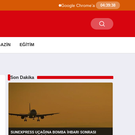
Google Chrome’a Yapay Zeka Entegrasyonu: 
04:39:38
AZIN
EĞITIM
Son Dakika