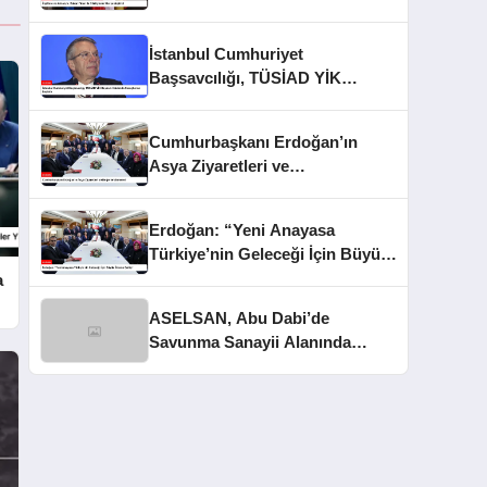
Gerçekleştirdi
İstanbul Cumhuriyet
Başsavcılığı, TÜSİAD YİK
Başkanı Hakkında Soruşturma
Başlattı
Cumhurbaşkanı Erdoğan’ın
Asya Ziyaretleri ve
Değerlendirmeleri
Erdoğan: “Yeni Anayasa
Türkiye’nin Geleceği İçin Büyük
Öneme Sahip”
a
ASELSAN, Abu Dabi’de
Savunma Sanayii Alanında
Dikkat Çekti