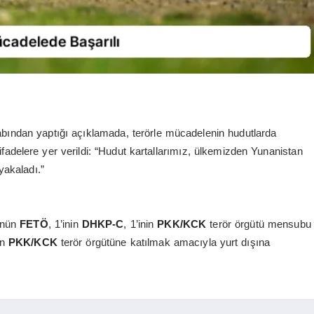
ından yaptığı açıklamada, terörle mücadelenin hudutlarda
 ifadelere yer verildi: “Hudut kartallarımız, ülkemizden Yunanistan
yakaladı.”
ünün
FETÖ
, 1’inin
DHKP-C
, 1’inin
PKK/KCK
terör örgütü mensubu
in
PKK/KCK
terör örgütüne katılmak amacıyla yurt dışına