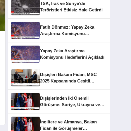
TSK, Irak ve Suriye’de
Teröristleri Etkisiz Hale Getirdi
Fatih Dönmez: Yapay Zeka
Araştırma Komisyonu
Çalışmalarını Anlattı
Yapay Zeka Araştırma
Komisyonu Hedeflerini Açıkladı
Dışişleri Bakanı Fidan, MSC
2025 Kapsamında Çeşitli
Temsilcilerle Görüşmeler Yaptı
Dışişlerinden İki Önemli
Görüşme: Suriye, Ukrayna ve
Barış Çabaları
İngiltere ve Almanya, Bakan
Fidan ile Görüşmeler