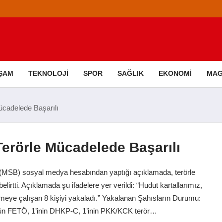
ŞAM
TEKNOLOJI
SPOR
SAĞLIK
EKONOMI
MAG
ücadelede Başarılı
Terörle Mücadelede Başarılı
(MSB) sosyal medya hesabından yaptığı açıklamada, terörle
lirtti. Açıklamada şu ifadelere yer verildi: “Hudut kartallarımız,
çmeye çalışan 8 kişiyi yakaladı.” Yakalanan Şahısların Durumu:
nün FETÖ, 1’inin DHKP-C, 1’inin PKK/KCK terör…