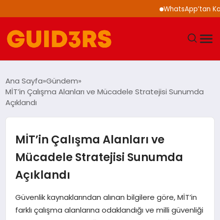
WhatsApp’tan Kalabal
GÜNDEM
Ana Sayfa
Gündem
MİT’in Çalışma Alanları ve Mücadele Stratejisi Sunumda
YAŞAM
Açıklandı
TEKNOLOJI
MİT’in Çalışma Alanları ve
SPOR
Mücadele Stratejisi Sunumda
Açıklandı
SAĞLIK
Güvenlik kaynaklarından alınan bilgilere göre, MİT’in
EKONOMI
farklı çalışma alanlarına odaklandığı ve milli güvenliği