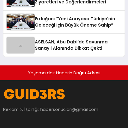
Ziyaretleri ve Değerlendirmeleri
Erdoğan: “Yeni Anayasa Türkiye’nin
Geleceği İçin Büyük Öneme Sahip”
ASELSAN, Abu Dabi’de Savunma
Sanayii Alanında Dikkat Çekti
Yaşama dair Haberin Doğru Adresi
Reklam % İşbirliği:
habersonuclari@gmail.com