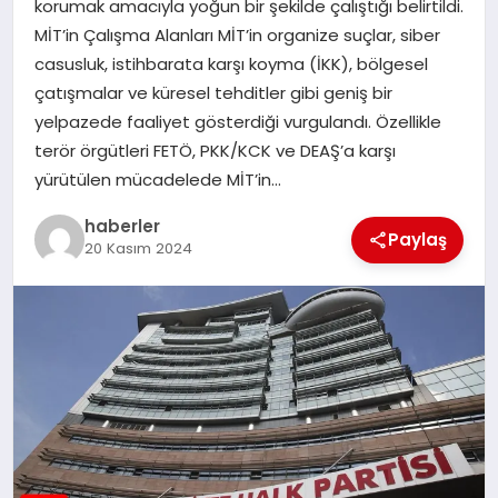
korumak amacıyla yoğun bir şekilde çalıştığı belirtildi.
MAGAZIN
MİT’in Çalışma Alanları MİT’in organize suçlar, siber
casusluk, istihbarata karşı koyma (İKK), bölgesel
EĞITIM
çatışmalar ve küresel tehditler gibi geniş bir
yelpazede faaliyet gösterdiği vurgulandı. Özellikle
terör örgütleri FETÖ, PKK/KCK ve DEAŞ’a karşı
yürütülen mücadelede MİT’in…
haberler
Paylaş
20 Kasım 2024