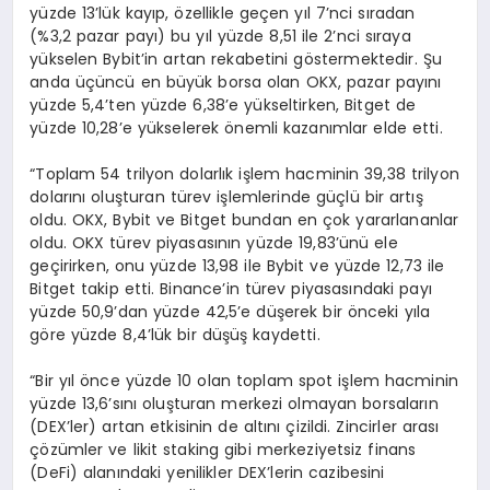
yüzde 13’lük kayıp, özellikle geçen yıl 7’nci sıradan
(%3,2 pazar payı) bu yıl yüzde 8,51 ile 2’nci sıraya
yükselen Bybit’in artan rekabetini göstermektedir. Şu
anda üçüncü en büyük borsa olan OKX, pazar payını
yüzde 5,4’ten yüzde 6,38’e yükseltirken, Bitget de
yüzde 10,28’e yükselerek önemli kazanımlar elde etti.
“Toplam 54 trilyon dolarlık işlem hacminin 39,38 trilyon
dolarını oluşturan türev işlemlerinde güçlü bir artış
oldu. OKX, Bybit ve Bitget bundan en çok yararlananlar
oldu. OKX türev piyasasının yüzde 19,83’ünü ele
geçirirken, onu yüzde 13,98 ile Bybit ve yüzde 12,73 ile
Bitget takip etti. Binance’in türev piyasasındaki payı
yüzde 50,9’dan yüzde 42,5’e düşerek bir önceki yıla
göre yüzde 8,4’lük bir düşüş kaydetti.
“Bir yıl önce yüzde 10 olan toplam spot işlem hacminin
yüzde 13,6’sını oluşturan merkezi olmayan borsaların
(DEX’ler) artan etkisinin de altını çizildi. Zincirler arası
çözümler ve likit staking gibi merkeziyetsiz finans
(DeFi) alanındaki yenilikler DEX’lerin cazibesini