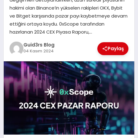
MAGAZIN
hakimi olan Binance’in yükselen rakipleri OKX, Bybit
ve Bitget karşısında pazar payı kaybetmeye devam
EĞITIM
ettiğini ortaya koydu. 0xScope tarafından
hazırlanan 2024 CEX Piyasa Raporu,…
Guid3rs Blog
Paylaş
04 Kasım 2024