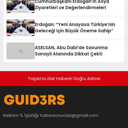
Cumhurbaşkanı Erdoğan’ın Asya
Ziyaretleri ve Değerlendirmeleri
Erdoğan: “Yeni Anayasa Türkiye’nin
Geleceği İçin Büyük Öneme Sahip”
ASELSAN, Abu Dabi’de Savunma
Sanayii Alanında Dikkat Çekti
Yaşama dair Haberin Doğru Adresi
Reklam % İşbirliği:
habersonuclari@gmail.com