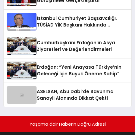
Görüşmeler Gerçekleştirdi
İstanbul Cumhuriyet Başsavcılığı,
TÜSİAD YİK Başkanı Hakkında
Soruşturma Başlattı
Cumhurbaşkanı Erdoğan’ın Asya
Ziyaretleri ve Değerlendirmeleri
Erdoğan: “Yeni Anayasa Türkiye’nin
Geleceği İçin Büyük Öneme Sahip”
ASELSAN, Abu Dabi’de Savunma
Sanayii Alanında Dikkat Çekti
Yaşama dair Haberin Doğru Adresi