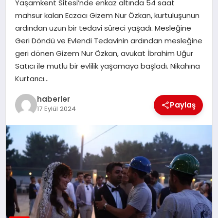
Yaşamkent Sitesi’nde enkaz altında 54 saat
MAGAZIN
mahsur kalan Eczacı Gizem Nur Özkan, kurtuluşunun
ardından uzun bir tedavi süreci yaşadı. Mesleğine
EĞITIM
Geri Döndü ve Evlendi Tedavinin ardından mesleğine
geri dönen Gizem Nur Özkan, avukat İbrahim Uğur
Satıcı ile mutlu bir evlilik yaşamaya başladı. Nikahına
Kurtarıcı…
haberler
Paylaş
17 Eylül 2024