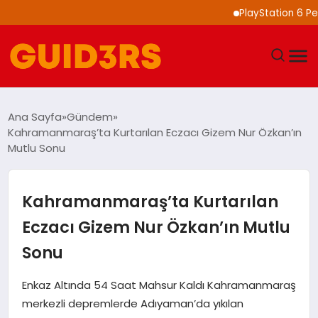
PlayStation 6 Performa
GÜNDEM
Ana Sayfa
Gündem
Kahramanmaraş’ta Kurtarılan Eczacı Gizem Nur Özkan’ın
YAŞAM
Mutlu Sonu
TEKNOLOJI
Kahramanmaraş’ta Kurtarılan
SPOR
Eczacı Gizem Nur Özkan’ın Mutlu
Sonu
SAĞLIK
Enkaz Altında 54 Saat Mahsur Kaldı Kahramanmaraş
EKONOMI
merkezli depremlerde Adıyaman’da yıkılan