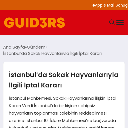
Apple Mali Sonuçlarını
GÜNDEM
Ana Sayfa
Gündem
İstanbul’da Sokak Hayvanlarıyla İlgili İptal Kararı
YAŞAM
TEKNOLOJI
İstanbul’da Sokak Hayvanlarıyla
İlgili İptal Kararı
SPOR
İstanbul Mahkemesi, Sokak Hayvanlarına İlişkin İptal
SAĞLIK
Kararı Verdi İstanbul’da bir kişinin sahipsiz
hayvanların toplanması talebinin reddedilmesi
EKONOMI
üzerine İstanbul 10. İdare Mahkemesi’ne başvuruda
bulunduğu ortaya çıktı. Mahkemenin verdiği karara