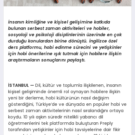
İ
nsan
ı
n kimli
ğ
ine ve ki
ş
isel geli
ş
imine katk
ı
da
bulunan serbest zaman aktiviteleri ve hobiler,
sosyoloji ve psikoloji disiplinlerinin
ü
zerinde en
ç
ok
durdu
ğ
u konulardan birine d
ö
n
üş
t
ü
.
İ
ngilizce
ö
zel
ders platformu, hobi edinme s
ü
recini ve yeti
ş
kinler
i
ç
in hobi
ö
nerilerine
ışı
k tutmak i
ç
in hobilere ili
ş
kin
ara
ş
t
ı
rmalar
ı
n sonu
ç
lar
ı
n
ı
payla
ş
t
ı
.
İ
STANBUL
—
Dil, kültür ve toplumla ilişkilenen, insanın
kişisel gelişiminde önemli rol oynayan hobilere ilişkin
yeni bir derleme, hobi kültürünün nasıl değişim
gösterdiğini, Türkiye’de ve dünyada en popüler hobi ve
serbest zaman aktivitelerinin nasıl sıralandığını ortaya
koydu. 10 yılı aşkın süredir nitelikli yabancı dil
öğretmenlerini tek platformda buluşturan Preply
tarafından yetişkinler için hobi tavsiyelerine dair fikir