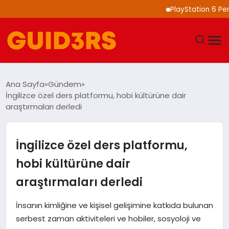
PlayStation 6 Performan
GÜNDEM
Ana Sayfa
Gündem
İngilizce özel ders platformu, hobi kültürüne dair
YAŞAM
araştırmaları derledi
TEKNOLOJI
İngilizce özel ders platformu,
SPOR
hobi kültürüne dair
araştırmaları derledi
SAĞLIK
İnsanın kimliğine ve kişisel gelişimine katkıda bulunan
EKONOMI
serbest zaman aktiviteleri ve hobiler, sosyoloji ve