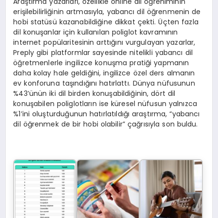
Araştırma yazarları, özellikle online dil öğreniminin
erişilebilirliğinin artmasıyla, yabancı dil öğrenmenin de
hobi statüsü kazanabildiğine dikkat çekti. Üçten fazla
dil konuşanlar için kullanılan poliglot kavramının
internet popülaritesinin arttığını vurgulayan yazarlar,
Preply gibi platformlar sayesinde nitelikli yabancı dil
öğretmenlerle ingilizce konuşma pratiği yapmanın
daha kolay hale geldiğini, ingilizce özel ders almanın
ev konforuna taşındığını hatırlattı. Dünya nüfusunun
%43’ünün iki dil birden konuşabildiğinin, dört dil
konuşabilen poliglotların ise küresel nüfusun yalnızca
%1’ini oluşturduğunun hatırlatıldığı araştırma, “yabancı
dil öğrenmek de bir hobi olabilir” çağrısıyla son buldu.