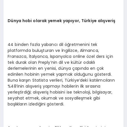
D
ünya hobi olarak yemek yap
ıyor, T
ürkiye al
ışveri
ş
44 binden fazla yabancı dil öğretmenini tek
platformda buluşturan ve İngilizce, Almanca,
Fransızca, İtalyanca, İspanyolca online özel ders için
tek durak olan Preply’nin dil ve kültür odaklı
derlemelerinin en yenisi, dünya çapında en çok
edinilen hobinin yemek yapmak olduğunu gösterdi.
Buna karşın Statista verileri, Türkiye’deki katılımcıların
%48’inin alışveriş yapmayı hobilerin ilk sırasına
yerleştirdiği; alışveriş hobisini ise teknoloji, bilgisayar,
seyahat etmek, okumak ve sosyalleşmek gibi
başlıkların izlediğini gösterdi.