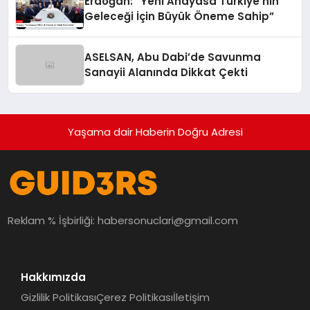
Erdoğan: “Yeni Anayasa Türkiye’nin
Geleceği İçin Büyük Öneme Sahip”
ASELSAN, Abu Dabi’de Savunma
Sanayii Alanında Dikkat Çekti
Yaşama dair Haberin Doğru Adresi
Reklam % İşbirliği:
habersonuclari@gmail.com
Hakkımızda
Gizlilik Politikası
Çerez Politikası
İletişim