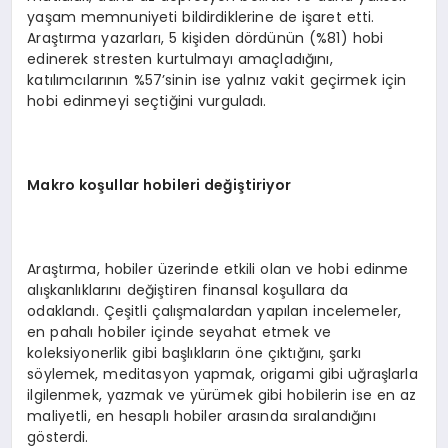
yaşam memnuniyeti bildirdiklerine de işaret etti.
Araştırma yazarları, 5 kişiden dördünün (%81) hobi
edinerek stresten kurtulmayı amaçladığını,
katılımcılarının %57’sinin ise yalnız vakit geçirmek için
hobi edinmeyi seçtiğini vurguladı.
Makro ko
şullar hobileri de
ği
ştiriyor
Araştırma, hobiler üzerinde etkili olan ve hobi edinme
alışkanlıklarını değiştiren finansal koşullara da
odaklandı. Çeşitli çalışmalardan yapılan incelemeler,
en pahalı hobiler içinde seyahat etmek ve
koleksiyonerlik gibi başlıkların öne çıktığını, şarkı
söylemek, meditasyon yapmak, origami gibi uğraşlarla
ilgilenmek, yazmak ve yürümek gibi hobilerin ise en az
maliyetli, en hesaplı hobiler arasında sıralandığını
gösterdi.