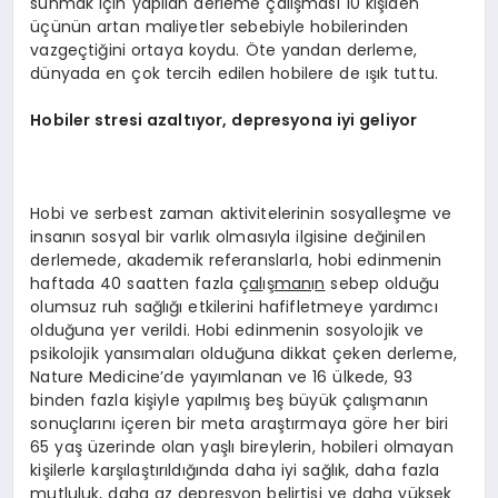
sunmak için yapılan derleme çalışması 10 kişiden
üçünün artan maliyetler sebebiyle hobilerinden
vazgeçtiğini ortaya koydu. Öte yandan derleme,
dünyada en çok tercih edilen hobilere de ışık tuttu.
Hobiler stresi azalt
ı
yor, depresyona iyi geliyor
Hobi ve serbest zaman aktivitelerinin sosyalleşme ve
insanın sosyal bir varlık olmasıyla ilgisine değinilen
derlemede, akademik referanslarla, hobi edinmenin
haftada 40 saatten fazla ç
al
ış
man
ı
n
sebep olduğu
olumsuz ruh sağlığı etkilerini hafifletmeye yardımcı
olduğuna yer verildi. Hobi edinmenin sosyolojik ve
psikolojik yansımaları olduğuna dikkat çeken derleme,
Nature Medicine’de yayımlanan ve 16 ülkede, 93
binden fazla kişiyle yapılmış beş büyük çalışmanın
sonuçlarını içeren bir meta araştırmaya göre her biri
65 yaş üzerinde olan yaşlı bireylerin, hobileri olmayan
kişilerle karşılaştırıldığında daha iyi sağlık, daha fazla
mutluluk, daha az depresyon belirtisi ve daha yüksek