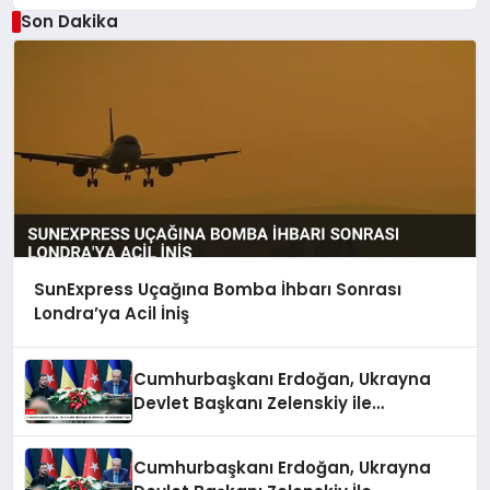
Son Dakika
SunExpress Uçağına Bomba İhbarı Sonrası
Londra’ya Acil İniş
Cumhurbaşkanı Erdoğan, Ukrayna
Devlet Başkanı Zelenskiy ile
Görüşmeler Yaptı
Cumhurbaşkanı Erdoğan, Ukrayna