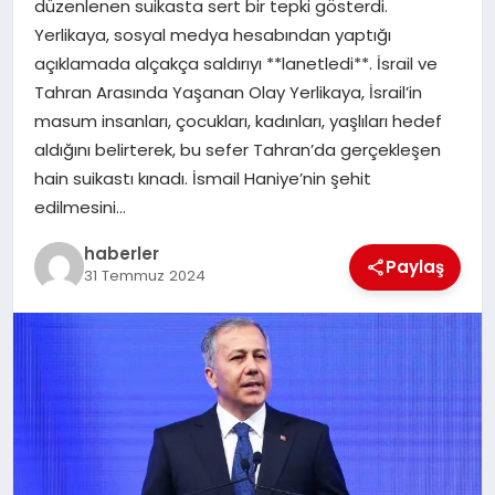
düzenlenen suikasta sert bir tepki gösterdi.
MAGAZIN
Yerlikaya, sosyal medya hesabından yaptığı
açıklamada alçakça saldırıyı **lanetledi**. İsrail ve
EĞITIM
Tahran Arasında Yaşanan Olay Yerlikaya, İsrail’in
masum insanları, çocukları, kadınları, yaşlıları hedef
aldığını belirterek, bu sefer Tahran’da gerçekleşen
hain suikastı kınadı. İsmail Haniye’nin şehit
edilmesini…
haberler
Paylaş
31 Temmuz 2024