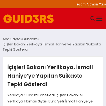
Sam Altman Yapay Zek
GÜNDEM
Ana Sayfa
Gündem
İçişleri Bakanı Yerlikaya, İsmail Haniye’ye Yapılan Suikasta
YAŞAM
Tepki Gösterdi
TEKNOLOJI
İçişleri Bakanı Yerlikaya, İsmail
SPOR
Haniye’ye Yapılan Suikasta
Tepki Gösterdi
SAĞLIK
Yerlikaya, Suikastı Lanetledi İçişleri Bakanı Ali
EKONOMI
Yerlikaya, Hamas Siyasi Büro Şefi İsmail Haniye’ye