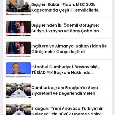
Dışişleri Bakanı Fidan, MSC 2025
Kapsamında Çeşitli Temsilcilerle
Görüşmeler Yaptı
Dışişlerinden İki Önemli Görüşme:
Suriye, Ukrayna ve Barış Çabaları
İngiltere ve Almanya, Bakan Fidan ile
Görüşmeler Gerçekleştirdi
İstanbul Cumhuriyet Başsavcılığı,
TÜSİAD YİK Başkanı Hakkında
Soruşturma Başlattı
Cumhurbaşkanı Erdoğan’ın Asya
Ziyaretleri ve Değerlendirmeleri
Erdoğan: “Yeni Anayasa Türkiye’nin
Geleceği İçin Büyük Öneme Sahip”