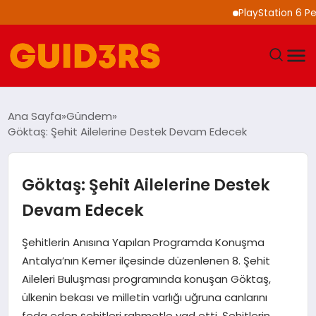
PlayStation 6 Performa
GÜNDEM
Ana Sayfa
Gündem
Göktaş: Şehit Ailelerine Destek Devam Edecek
YAŞAM
TEKNOLOJI
Göktaş: Şehit Ailelerine Destek
Devam Edecek
SPOR
Şehitlerin Anısına Yapılan Programda Konuşma
SAĞLIK
Antalya’nın Kemer ilçesinde düzenlenen 8. Şehit
Aileleri Buluşması programında konuşan Göktaş,
EKONOMI
ülkenin bekası ve milletin varlığı uğruna canlarını
feda eden şehitleri rahmetle yad etti. Şehitlerin