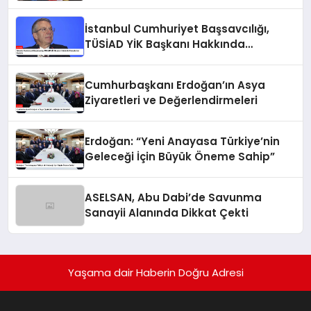
İstanbul Cumhuriyet Başsavcılığı,
TÜSİAD YİK Başkanı Hakkında
Soruşturma Başlattı
Cumhurbaşkanı Erdoğan’ın Asya
Ziyaretleri ve Değerlendirmeleri
Erdoğan: “Yeni Anayasa Türkiye’nin
Geleceği İçin Büyük Öneme Sahip”
ASELSAN, Abu Dabi’de Savunma
Sanayii Alanında Dikkat Çekti
Yaşama dair Haberin Doğru Adresi