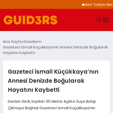
Mars Türkiye’den “Köp
GÜNDEM
Ana Sayfa
Gündem
Gazeteci İsmail Küçükkaya’nın Annesi Denizde Boğularak
YAŞAM
Hayatını Kaybetti
TEKNOLOJI
Gazeteci İsmail Küçükkaya’nın
SPOR
Annesi Denizde Boğularak
Hayatını Kaybetti
SAĞLIK
Denize Girdi, Kıyıdan 50 Metre Açıkta Suya Batıp
EKONOMI
Çıkmaya Başladı Gazeteci İsmail Küçükkaya’nın