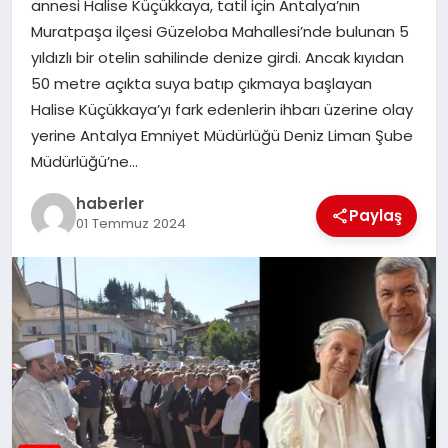
annesi Halise Küçükkaya, tatil için Antalya’nın
MAGAZIN
Muratpaşa ilçesi Güzeloba Mahallesi’nde bulunan 5
yıldızlı bir otelin sahilinde denize girdi. Ancak kıyıdan
EĞITIM
50 metre açıkta suya batıp çıkmaya başlayan
Halise Küçükkaya’yı fark edenlerin ihbarı üzerine olay
yerine Antalya Emniyet Müdürlüğü Deniz Liman Şube
Müdürlüğü’ne…
haberler
Paylaş
01 Temmuz 2024