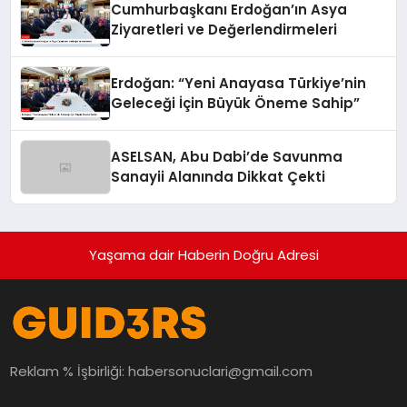
Cumhurbaşkanı Erdoğan’ın Asya
Ziyaretleri ve Değerlendirmeleri
Erdoğan: “Yeni Anayasa Türkiye’nin
Geleceği İçin Büyük Öneme Sahip”
ASELSAN, Abu Dabi’de Savunma
Sanayii Alanında Dikkat Çekti
Yaşama dair Haberin Doğru Adresi
Reklam % İşbirliği:
habersonuclari@gmail.com