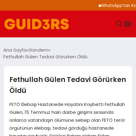
WhatsApp’tan Kalabal
GÜNDEM
Ana Sayfa
Gündem
Fethullah Gülen Tedavi Görürken Öldü
YAŞAM
TEKNOLOJI
Fethullah Gülen Tedavi Görürken
Öldü
SPOR
FETÖ Elebaşı Hastanede Hayatını Kaybetti Fethullah
SAĞLIK
Gülen, 15 Temmuz hain darbe girişimi sırasında
onlarca vatandaşın ölümüne sebep olan FETÖ terör
EKONOMI
örgütünün elebaşı, tedavi gördüğü hastanede
hayatını kaybetti. Dışişleri Bakanı Hakan Fidan,