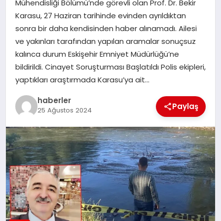
Mühendisliği Bölümü’nde görevli olan Prof. Dr. Bekir
MAGAZIN
Karasu, 27 Haziran tarihinde evinden ayrıldıktan
sonra bir daha kendisinden haber alınamadı. Ailesi
EĞITIM
ve yakınları tarafından yapılan aramalar sonuçsuz
kalınca durum Eskişehir Emniyet Müdürlüğü’ne
bildirildi. Cinayet Soruşturması Başlatıldı Polis ekipleri,
yaptıkları araştırmada Karasu’ya ait…
haberler
Paylaş
25 Ağustos 2024