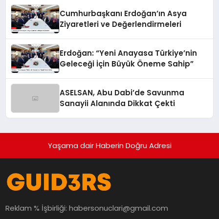
Cumhurbaşkanı Erdoğan’ın Asya
Ziyaretleri ve Değerlendirmeleri
Erdoğan: “Yeni Anayasa Türkiye’nin
Geleceği İçin Büyük Öneme Sahip”
ASELSAN, Abu Dabi’de Savunma
Sanayii Alanında Dikkat Çekti
Yaşama dair Haberin Doğru Adresi
Reklam % İşbirliği:
habersonuclari@gmail.com