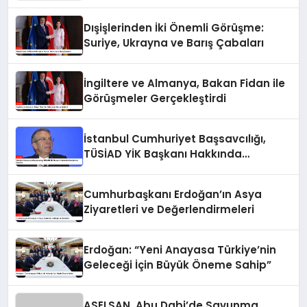
Görüşmeler Yaptı
Dışişlerinden İki Önemli Görüşme:
Suriye, Ukrayna ve Barış Çabaları
İngiltere ve Almanya, Bakan Fidan ile
Görüşmeler Gerçekleştirdi
İstanbul Cumhuriyet Başsavcılığı,
TÜSİAD YİK Başkanı Hakkında
Soruşturma Başlattı
Cumhurbaşkanı Erdoğan’ın Asya
Ziyaretleri ve Değerlendirmeleri
Erdoğan: “Yeni Anayasa Türkiye’nin
Geleceği İçin Büyük Öneme Sahip”
ASELSAN, Abu Dabi’de Savunma