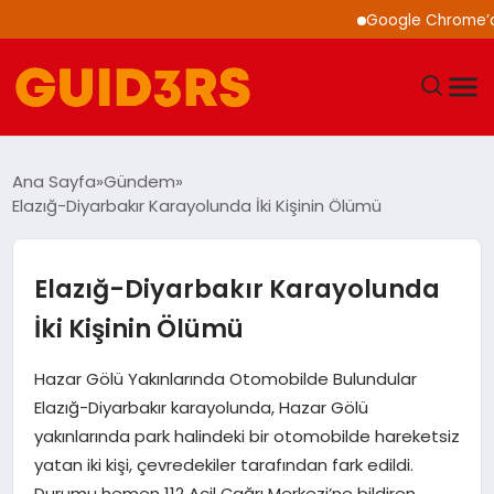
Google Chrome’a Yapa
GÜNDEM
Ana Sayfa
Gündem
Elazığ-Diyarbakır Karayolunda İki Kişinin Ölümü
YAŞAM
TEKNOLOJI
Elazığ-Diyarbakır Karayolunda
İki Kişinin Ölümü
SPOR
Hazar Gölü Yakınlarında Otomobilde Bulundular
SAĞLIK
Elazığ-Diyarbakır karayolunda, Hazar Gölü
yakınlarında park halindeki bir otomobilde hareketsiz
EKONOMI
yatan iki kişi, çevredekiler tarafından fark edildi.
Durumu hemen 112 Acil Çağrı Merkezi’ne bildiren