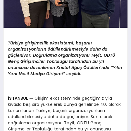
T
ü
rkiye giri
ş
imcilik ekosistemi, ba
ş
ar
ı
l
ı
organizasyonlar
ı
n
ö
d
ü
llendirilmesiyle daha da
g
üç
leniyor. Do
ğ
rulama organizasyonu Teyit, ODT
Ü
Gen
ç
Giri
ş
imciler Toplulu
ğ
u taraf
ı
ndan bu y
ı
l
onuncusu d
ü
zenlenen Kristal A
ğ
a
ç Ö
d
ü
lleri
’
nde “Y
ı
l
ı
n
Yeni Nesil Medya Giri
ş
imi
”
se
ç
ildi.
İ
STANBUL
—
Girişim ekosisteminde geçtiğimiz yıla
kıyasla beş sıra yükselerek dünya genelinde 40. olarak
konumlanan Türkiye, başarılı organizasyonların
ödüllendirilmesiyle daha da güçleniyor. Son olarak
doğrulama organizasyonu Teyit, ODTÜ Genç
Girişimciler Topluluğu tarafından bu yıl onuncusu