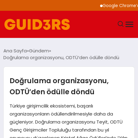
Google Chrome’a Yapa
GÜNDEM
Ana Sayfa
Gündem
Doğrulama organizasyonu, ODTÜ’den ödülle döndü
YAŞAM
TEKNOLOJI
Doğrulama organizasyonu,
ODTÜ’den ödülle döndü
SPOR
Türkiye girişimcilik ekosistemi, başarılı
SAĞLIK
organizasyonların ödüllendirilmesiyle daha da
güçleniyor. Doğrulama organizasyonu Teyit, ODTÜ
EKONOMI
Genç Girişimciler Topluluğu tarafından bu yıl
onuncusu düzenlenen Kristal Ağaç Ödülleri’nde “Yılın