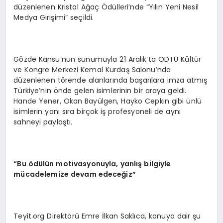
düzenlenen Kristal Ağaç Ödülleri’nde “Yılın Yeni Nesil
Medya Girişimi” seçildi.
Gözde Kansu’nun sunumuyla 21 Aralık’ta ODTÜ Kültür
ve Kongre Merkezi Kemal Kurdaş Salonu’nda
düzenlenen törende alanlarında başarılara imza atmış
Türkiye’nin önde gelen isimlerinin bir araya geldi.
Hande Yener, Okan Bayülgen, Hayko Cepkin gibi ünlü
isimlerin yanı sıra birçok iş profesyoneli de aynı
sahneyi paylaştı.
“
Bu
ö
d
ü
l
ü
n motivasyonuyla, yanl
ış
bilgiyle
m
ü
cadelemize devam edece
ğ
iz
”
Teyit.org Direktörü Emre İlkan Saklıca, konuya dair şu