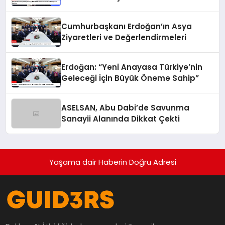
Soruşturma Başlattı
Cumhurbaşkanı Erdoğan’ın Asya
Ziyaretleri ve Değerlendirmeleri
Erdoğan: “Yeni Anayasa Türkiye’nin
Geleceği İçin Büyük Öneme Sahip”
ASELSAN, Abu Dabi’de Savunma
Sanayii Alanında Dikkat Çekti
Yaşama dair Haberin Doğru Adresi