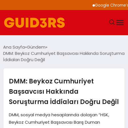
Google Chrome’a Yapa
GÜNDEM
Ana Sayfa
Gündem
DMM: Beykoz Cumhuriyet Başsavcısı Hakkında Soruşturma
YAŞAM
İddiaları Doğru Değil
TEKNOLOJI
DMM: Beykoz Cumhuriyet
SPOR
Başsavcısı Hakkında
Soruşturma İddiaları Doğru Değil
SAĞLIK
DMM, sosyal medya hesaplarında dolaşan “HSK,
EKONOMI
Beykoz Cumhuriyet Başsavcısı Barış Duman