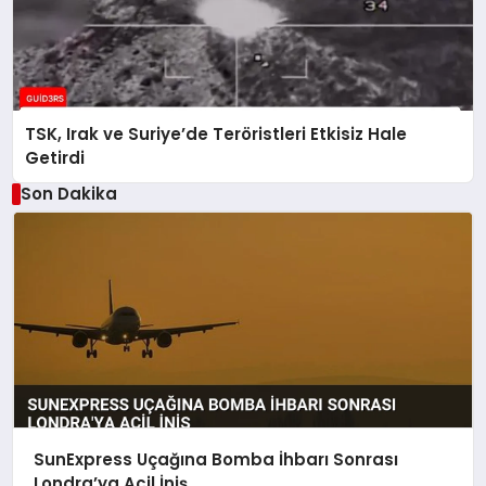
TSK, Irak ve Suriye’de Teröristleri Etkisiz Hale
Getirdi
Son Dakika
SunExpress Uçağına Bomba İhbarı Sonrası
Londra’ya Acil İniş