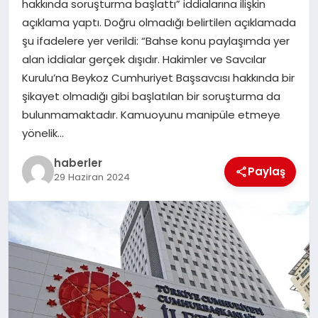
hakkında soruşturma başlattı” iddialarına ilişkin
MAGAZIN
açıklama yaptı. Doğru olmadığı belirtilen açıklamada
şu ifadelere yer verildi: “Bahse konu paylaşımda yer
EĞITIM
alan iddialar gerçek dışıdır. Hakimler ve Savcılar
Kurulu’na Beykoz Cumhuriyet Başsavcısı hakkında bir
şikayet olmadığı gibi başlatılan bir soruşturma da
bulunmamaktadır. Kamuoyunu manipüle etmeye
yönelik…
haberler
Paylaş
29 Haziran 2024