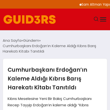
Sam Altman Yapay Zek
GÜNDEM
Ana Sayfa
Gündem
Cumhurbaşkanı Erdoğan’ın Kaleme Aldığı Kıbrıs Barış
YAŞAM
Harekatı Kitabı Tanıtıldı
TEKNOLOJI
Cumhurbaşkanı Erdoğan’ın
SPOR
Kaleme Aldığı Kıbrıs Barış
Harekatı Kitabı Tanıtıldı
SAĞLIK
Kıbrıs Meselesine Yeni Bir Bakış Cumhurbaşkanı
EKONOMI
Recep Tayyip Erdoğan’ın kaleme aldığı “Kıbrıs