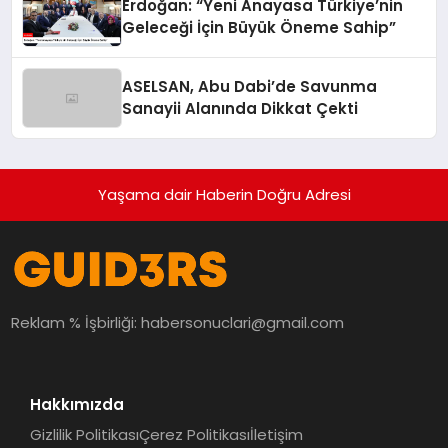
Erdoğan: “Yeni Anayasa Türkiye’nin
Geleceği İçin Büyük Öneme Sahip”
ASELSAN, Abu Dabi’de Savunma
Sanayii Alanında Dikkat Çekti
Yaşama dair Haberin Doğru Adresi
Reklam % İşbirliği:
habersonuclari@gmail.com
Hakkımızda
Gizlilik Politikası
Çerez Politikası
İletişim