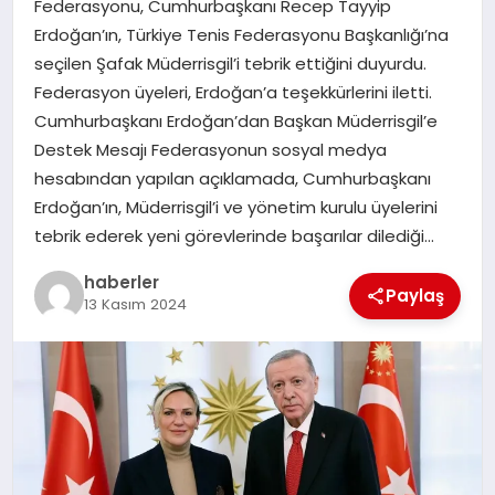
Federasyonu, Cumhurbaşkanı Recep Tayyip
MAGAZIN
Erdoğan’ın, Türkiye Tenis Federasyonu Başkanlığı’na
seçilen Şafak Müderrisgil’i tebrik ettiğini duyurdu.
EĞITIM
Federasyon üyeleri, Erdoğan’a teşekkürlerini iletti.
Cumhurbaşkanı Erdoğan’dan Başkan Müderrisgil’e
Destek Mesajı Federasyonun sosyal medya
hesabından yapılan açıklamada, Cumhurbaşkanı
Erdoğan’ın, Müderrisgil’i ve yönetim kurulu üyelerini
tebrik ederek yeni görevlerinde başarılar dilediği…
haberler
Paylaş
13 Kasım 2024