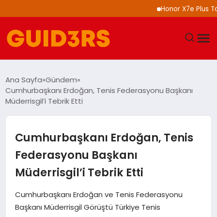
Honor X7e Plus Tanıtı
GÜNDEM
Ana Sayfa
Gündem
Cumhurbaşkanı Erdoğan, Tenis Federasyonu Başkanı
YAŞAM
Müderrisgil’i Tebrik Etti
TEKNOLOJI
Cumhurbaşkanı Erdoğan, Tenis
SPOR
Federasyonu Başkanı
Müderrisgil’i Tebrik Etti
SAĞLIK
Cumhurbaşkanı Erdoğan ve Tenis Federasyonu
EKONOMI
Başkanı Müderrisgil Görüştü Türkiye Tenis