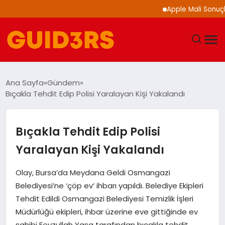
Apple Mali Sonuçların
GÜNDEM
Ana Sayfa
Gündem
Bıçakla Tehdit Edip Polisi Yaralayan Kişi Yakalandı
YAŞAM
TEKNOLOJI
Bıçakla Tehdit Edip Polisi
Yaralayan Kişi Yakalandı
SPOR
Olay, Bursa’da Meydana Geldi Osmangazi
SAĞLIK
Belediyesi’ne ‘çöp ev’ ihbarı yapıldı. Belediye Ekipleri
Tehdit Edildi Osmangazi Belediyesi Temizlik İşleri
EKONOMI
Müdürlüğü ekipleri, ihbar üzerine eve gittiğinde ev
sahibi Feyzullah Yasa tarafından bıçakla tehdit