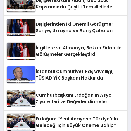
Dışişleri Bakanı Fidan, MSC 2025
Kapsamında Çeşitli Temsilcilerle
Görüşmeler Yaptı
Dışişlerinden İki Önemli Görüşme:
Suriye, Ukrayna ve Barış Çabaları
İngiltere ve Almanya, Bakan Fidan ile
Görüşmeler Gerçekleştirdi
İstanbul Cumhuriyet Başsavcılığı,
TÜSİAD YİK Başkanı Hakkında
Soruşturma Başlattı
Cumhurbaşkanı Erdoğan’ın Asya
Ziyaretleri ve Değerlendirmeleri
Erdoğan: “Yeni Anayasa Türkiye’nin
Geleceği İçin Büyük Öneme Sahip”