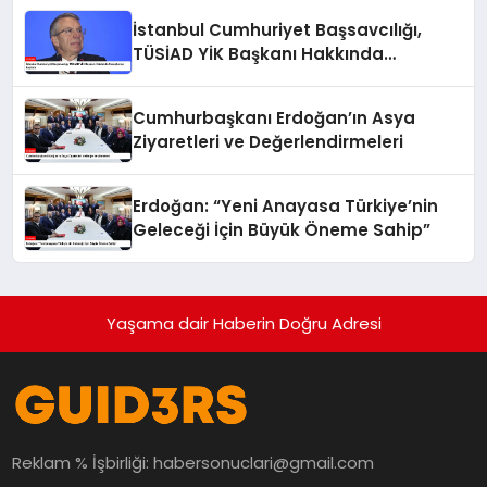
İstanbul Cumhuriyet Başsavcılığı,
TÜSİAD YİK Başkanı Hakkında
Soruşturma Başlattı
Cumhurbaşkanı Erdoğan’ın Asya
Ziyaretleri ve Değerlendirmeleri
Erdoğan: “Yeni Anayasa Türkiye’nin
Geleceği İçin Büyük Öneme Sahip”
Yaşama dair Haberin Doğru Adresi
Reklam % İşbirliği:
habersonuclari@gmail.com