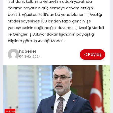
istihdam, kalkınma ve üretim odaklı yüzyılında
MAGAZIN
çalışma hayatının güçlenmeye devam ettiğini
belirtti. Ağustos 2019’dan bu yana izlenen İş Avcılığı
EĞITIM
Modeli sayesinde 100 binden fazla gencin işe
yerleşmesinin sağlandığını duyurdu. İş Avcılığı Modeli
ile Gençler İş Buluyor Bakan Işıkhan’ın paylaştığı
bilgilere göre, İş Avcılığı Modeli…
haberler
Paylaş
04 Eylül 2024