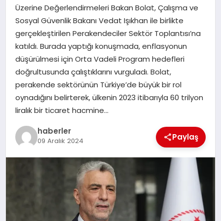
MAGAZIN
Üzerine Değerlendirmeleri Bakan Bolat, Çalışma ve
Sosyal Güvenlik Bakanı Vedat Işıkhan ile birlikte
EĞITIM
gerçekleştirilen Perakendeciler Sektör Toplantısı’na
katıldı. Burada yaptığı konuşmada, enflasyonun
düşürülmesi için Orta Vadeli Program hedefleri
doğrultusunda çalıştıklarını vurguladı. Bolat,
perakende sektörünün Türkiye’de büyük bir rol
oynadığını belirterek, ülkenin 2023 itibarıyla 60 trilyon
liralık bir ticaret hacmine…
haberler
Paylaş
09 Aralık 2024