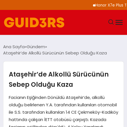
Honor X7e Plus Tanıt
GÜNDEM
Ana Sayfa
Gündem
Ataşehir’de Alkollü Sürücünün Sebep Olduğu Kaza
YAŞAM
TEKNOLOJI
Ataşehir’de Alkollü Sürücünün
Sebep Olduğu Kaza
SPOR
Facianın Eşiğinden Dönüldü Ataşehir’de, alkollü
SAĞLIK
olduğu belirlenen Y.A. tarafından kullanılan otomobil
ile S.S. tarafından kullanılan 14 CE Çekmeköy-Kadıköy
EKONOMI
hattında çalışan İETT otobüsü çarpıştı. Kazada
facianın eşiğinden dönüldü. 4 Yolcu Yaralandı