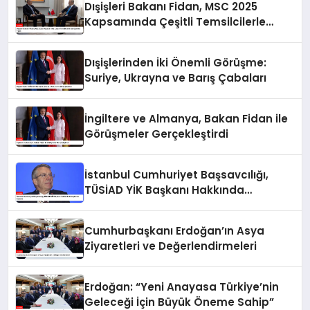
Dışişleri Bakanı Fidan, MSC 2025
Kapsamında Çeşitli Temsilcilerle
Görüşmeler Yaptı
Dışişlerinden İki Önemli Görüşme:
Suriye, Ukrayna ve Barış Çabaları
İngiltere ve Almanya, Bakan Fidan ile
Görüşmeler Gerçekleştirdi
İstanbul Cumhuriyet Başsavcılığı,
TÜSİAD YİK Başkanı Hakkında
Soruşturma Başlattı
Cumhurbaşkanı Erdoğan’ın Asya
Ziyaretleri ve Değerlendirmeleri
Erdoğan: “Yeni Anayasa Türkiye’nin
Geleceği İçin Büyük Öneme Sahip”