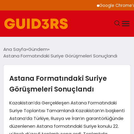
Google Chrome’a Yapa
GÜNDEM
Ana Sayfa
Gündem
Astana Formatındaki Suriye Görüşmeleri Sonuçlandı
YAŞAM
TEKNOLOJI
Astana Formatındaki Suriye
Görüşmeleri Sonuçlandı
SPOR
Kazakistan’da Gerçekleşen Astana Formatındaki
SAĞLIK
Suriye Toplantısı Tamamlandı Kazakistan’ın başkenti
Astana’da Türkiye, Rusya ve İran’ın garantörlüğünde
EKONOMI
düzenlenen Astana formatındaki Suriye konulu 22.
yüksek düzeyli toplantı sona erdi. Toplantıda,