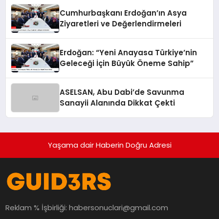
Cumhurbaşkanı Erdoğan’ın Asya
Ziyaretleri ve Değerlendirmeleri
Erdoğan: “Yeni Anayasa Türkiye’nin
Geleceği İçin Büyük Öneme Sahip”
ASELSAN, Abu Dabi’de Savunma
Sanayii Alanında Dikkat Çekti
Yaşama dair Haberin Doğru Adresi
Reklam % İşbirliği:
habersonuclari@gmail.com