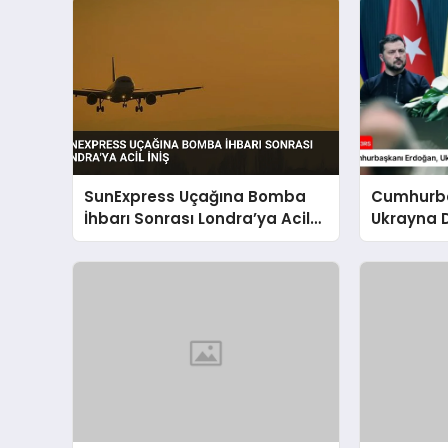
SunExpress Uçağına Bomba
Cumhurba
İhbarı Sonrası Londra’ya Acil
Ukrayna 
İniş
Zelenskiy