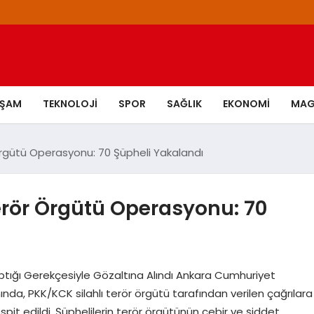
AŞAM
TEKNOLOJI
SPOR
SAĞLIK
EKONOMI
MAG
Örgütü Operasyonu: 70 Şüpheli Yakalandı
erör Örgütü Operasyonu: 70
tığı Gerekçesiyle Gözaltına Alındı Ankara Cumhuriyet
nda, PKK/KCK silahlı terör örgütü tarafından verilen çağrılara
espit edildi. Şüphelilerin terör örgütünün cebir ve şiddet