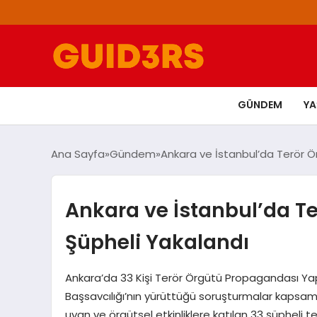
GÜNDEM
Y
Ana Sayfa
Gündem
Ankara ve İstanbul’da Terör 
Ankara ve İstanbul’da T
Şüpheli Yakalandı
Ankara’da 33 Kişi Terör Örgütü Propagandası Yap
Başsavcılığı’nın yürüttüğü soruşturmalar kapsamı
uyan ve örgütsel etkinliklere katılan 33 şüpheli t