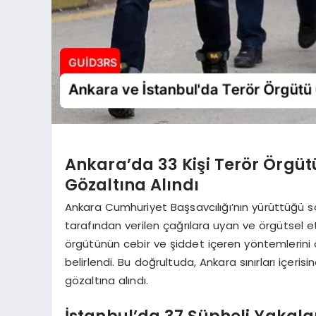
Ankara’da 33 Kişi Terör Örgü
Gözaltına Alındı
Ankara Cumhuriyet Başsavcılığı’nın yürüttüğü s
tarafından verilen çağrılara uyan ve örgütsel etki
örgütünün cebir ve şiddet içeren yöntemlerini
belirlendi. Bu doğrultuda, Ankara sınırları içer
gözaltına alındı.
İstanbul’da 37 Şüpheli Yakala