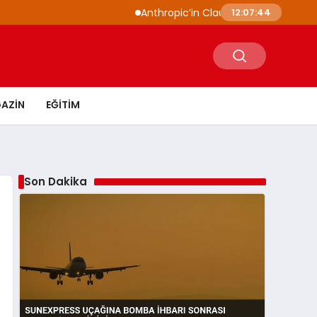
Anthropic’in Claude modelleri siber güvenli
12:07:45
AZIN
EĞITIM
Son Dakika