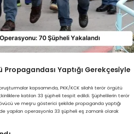
tü Propagandası Yaptığı Gerekçesiyle
oruşturmalar kapsamında, PKK/KCK silahlı terör örgütü
nliklere katılan 33 şüpheli tespit edildi. Şüphelilerin terör
 övücü ve meşru gösterici şekilde propaganda yaptığı
isinde yapılan operasyonla 33 şüpheli eş zamanlı olarak
ndı