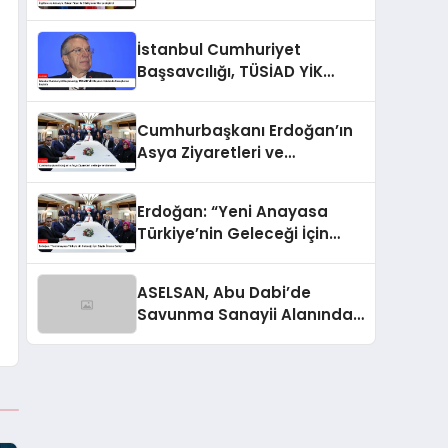
Gerçekleştirdi
İstanbul Cumhuriyet
Başsavcılığı, TÜSİAD YİK
Başkanı Hakkında
Soruşturma Başlattı
Cumhurbaşkanı Erdoğan’ın
Asya Ziyaretleri ve
Değerlendirmeleri
Erdoğan: “Yeni Anayasa
Türkiye’nin Geleceği İçin
Büyük Öneme Sahip”
ASELSAN, Abu Dabi’de
Savunma Sanayii Alanında
Dikkat Çekti