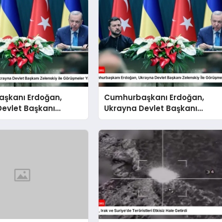
şkanı Erdoğan,
Cumhurbaşkanı Erdoğan,
Devlet Başkanı
Ukrayna Devlet Başkanı
 ile Görüşmeler Yaptı
Zelenskiy İle Görüşmeler Yapt