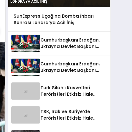
SunExpress Uçağına Bomba İhbarı
Sonrası Londra’ya Acil İniş
Cumhurbaşkanı Erdoğan,
Ukrayna Devlet Başkanı
Zelenskiy ile Görüşmeler
Yaptı
Cumhurbaşkanı Erdoğan,
Ukrayna Devlet Başkanı
Zelenskiy İle Görüşmeler
Yaptı
Türk Silahlı Kuvvetleri
Teröristleri Etkisiz Hale
Getirdi
TSK, Irak ve Suriye’de
Teröristleri Etkisiz Hale
Getirdi