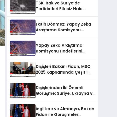
TSK, Irak ve Suriye’de
Teröristleri Etkisiz Hale
Getirdi
Fatih Dönmez: Yapay Zeka
Araştırma Komisyonu
Çalışmalarını Anlattı
Yapay Zeka Araştırma
Komisyonu Hedeflerini
Açıkladı
Dışişleri Bakanı Fidan, MSC
2025 Kapsamında Çeşitli
Temsilcilerle Görüşmeler
Yaptı
Dışişlerinden İki Önemli
Görüşme: Suriye, Ukrayna ve
Barış Çabaları
İngiltere ve Almanya, Bakan
Fidan ile Görüşmeler