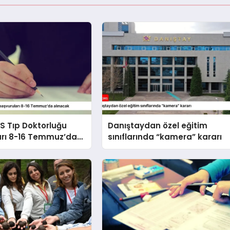
S Tıp Doktorluğu
Danıştaydan özel eğitim
arı 8-16 Temmuz’da
sınıflarında “kamera” kararı