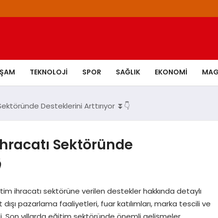
AŞAM
TEKNOLOJI
SPOR
SAĞLIK
EKONOMI
MAG
Sektöründe Desteklerini Arttırıyor ⏬👇
 İhracatı Sektöründe

tim ihracatı sektörüne verilen destekler hakkında detaylı
t dışı pazarlama faaliyetleri, fuar katılımları, marka tescili ve
i. Son yıllarda eğitim sektöründe önemli gelişmeler