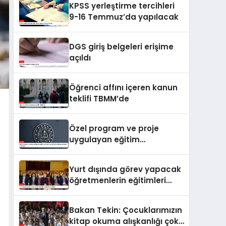
KPSS yerleştirme tercihleri
9-16 Temmuz’da yapılacak
DGS giriş belgeleri erişime
açıldı
Öğrenci affını içeren kanun
teklifi TBMM’de
Özel program ve proje
uygulayan eğitim
kurumlarına öğretmen
atama sonuçları açıklandı
Yurt dışında görev yapacak
öğretmenlerin eğitimleri
başladı
Bakan Tekin: Çocuklarımızın
kitap okuma alışkanlığı çok