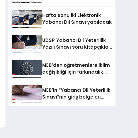
önemli
Hafta sonu iki Elektronik
Yabancı Dil Sınavı yapılacak
UDSP Yabancı Dil Yeterlilik
Yazılı Sınavı soru kitapçıkları
ve cevap anahtarları
yayımlandı
MEB’den öğretmenlere iklim
değişikliği için farkındalık
eğitimi
MEB’in “Yabancı Dil Yeterlilik
Sınavı”nın giriş belgeleri
erişime açıldı