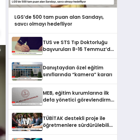
LGS’de 500 tam puan alan Sarıdayı,
savcı olmayı hedefliyor
TUS ve STS Tıp Doktorluğu
başvuruları 8-16 Temmuz’da
alınacak
Danıştaydan özel eğitim
sınıflarında “kamera” kararı
MEB, eğitim kurumlarına ilk
defa yönetici görevlendirme
takvimini yayımladı
TÜBİTAK destekli proje ile
öğretmenlere sürdürülebilir
tarım eğitimi verildi