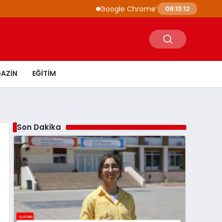
Google Chrome’a Yapay Zeka Entegrasyonu
08:13:13
AZIN
EĞITIM
Son Dakika