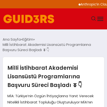
Anthropic’in Claude m
GÜNDEM
Ana Sayfa
Eğitim
Milli İstihbarat Akademisi Lisansüstü Programlarına
YAŞAM
Başvuru Süreci Başladı ⏬👇
TEKNOLOJI
Milli İstihbarat Akademisi
SPOR
Lisansüstü Programlarına
Başvuru Süreci Başladı ⏬👇
SAĞLIK
MİA: Türkiye’nin Özgün İhtiyaçlarına Yanıt Verecek
EKONOMI
Nitelikli İstihbarat Topluluğu Oluşturuluyor MİA’nın