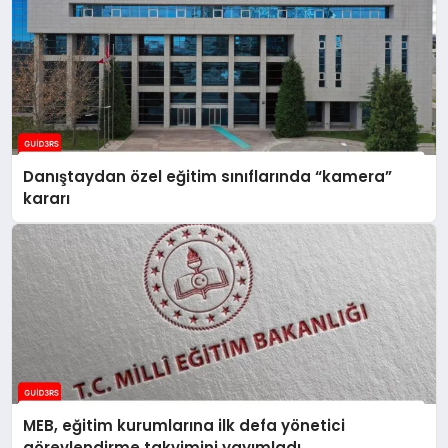
Danıştaydan özel eğitim sınıflarında “kamera”
kararı
MEB, eğitim kurumlarına ilk defa yönetici
görevlendirme takvimini yayımladı