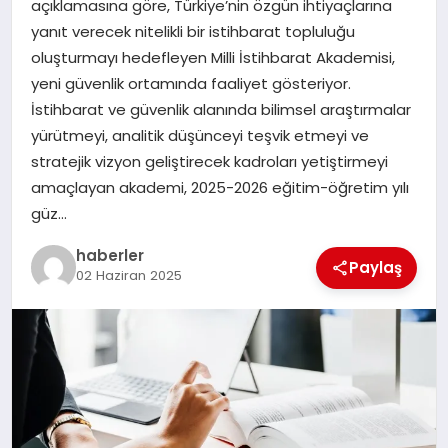
açıklamasına göre, Türkiye’nin özgün ihtiyaçlarına
MAGAZIN
yanıt verecek nitelikli bir istihbarat topluluğu
oluşturmayı hedefleyen Milli İstihbarat Akademisi,
EĞITIM
yeni güvenlik ortamında faaliyet gösteriyor.
İstihbarat ve güvenlik alanında bilimsel araştırmalar
yürütmeyi, analitik düşünceyi teşvik etmeyi ve
stratejik vizyon geliştirecek kadroları yetiştirmeyi
amaçlayan akademi, 2025-2026 eğitim-öğretim yılı
güz…
haberler
Paylaş
02 Haziran 2025