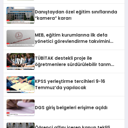
Danıştaydan özel eğitim sınıflarında
“kamera” kararı
MEB, eğitim kurumlarına ilk defa
yönetici görevlendirme takvimini
yayımladı
TÜBİTAK destekli proje ile
öğretmenlere sürdürülebilir tarım
eğitimi verildi
KPSS yerleştirme tercihleri 9-16
Temmuz’da yapılacak
DGS giriş belgeleri erişime açıldı
Öğrenci affını içeren kanun teklifi