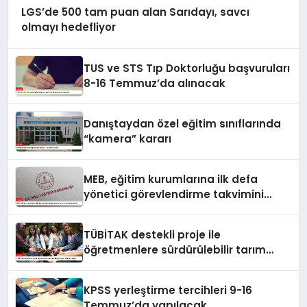
LGS’de 500 tam puan alan Sarıdayı, savcı
olmayı hedefliyor
TUS ve STS Tıp Doktorluğu başvuruları
8-16 Temmuz’da alınacak
Danıştaydan özel eğitim sınıflarında
“kamera” kararı
MEB, eğitim kurumlarına ilk defa
yönetici görevlendirme takvimini
yayımladı
TÜBİTAK destekli proje ile
öğretmenlere sürdürülebilir tarım
eğitimi verildi
KPSS yerleştirme tercihleri 9-16
Temmuz’da yapılacak