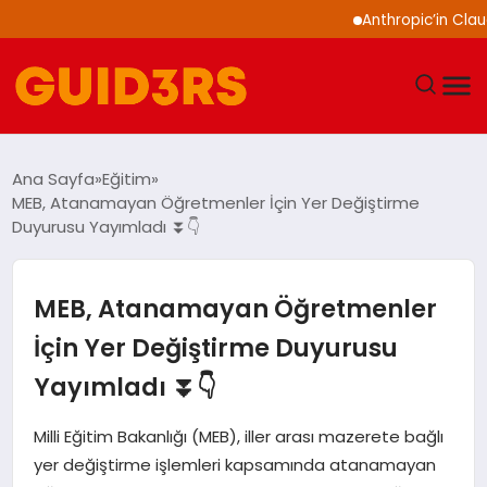
Anthropic’in Claude mo
GÜNDEM
Ana Sayfa
Eğitim
MEB, Atanamayan Öğretmenler İçin Yer Değiştirme
YAŞAM
Duyurusu Yayımladı ⏬👇
TEKNOLOJI
MEB, Atanamayan Öğretmenler
SPOR
İçin Yer Değiştirme Duyurusu
Yayımladı ⏬👇
SAĞLIK
Milli Eğitim Bakanlığı (MEB), iller arası mazerete bağlı
EKONOMI
yer değiştirme işlemleri kapsamında atanamayan